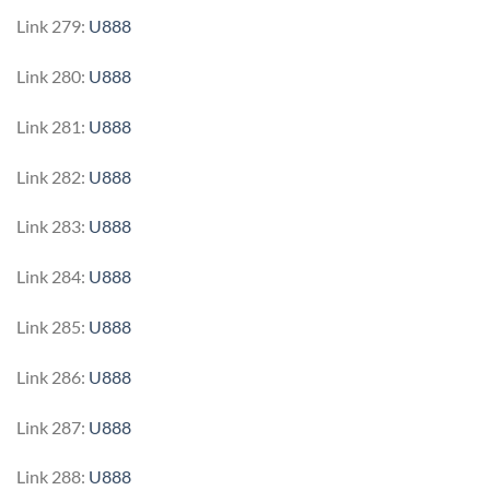
Link 279:
U888
Link 280:
U888
Link 281:
U888
Link 282:
U888
Link 283:
U888
Link 284:
U888
Link 285:
U888
Link 286:
U888
Link 287:
U888
Link 288:
U888