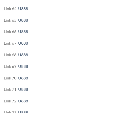
Link 64:
U888
Link 65:
U888
Link 66:
U888
Link 67:
U888
Link 68:
U888
Link 69:
U888
Link 70:
U888
Link 71:
U888
Link 72:
U888
Link 73:
U888