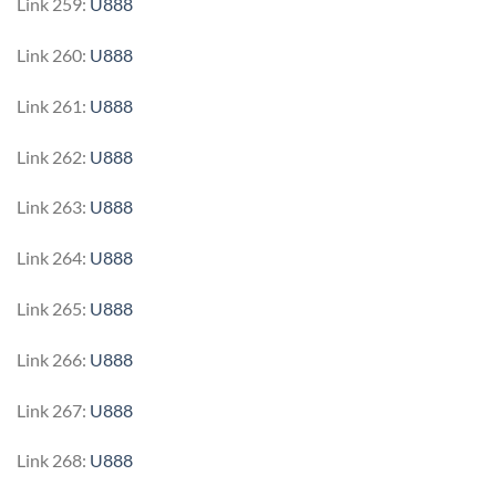
Link 259:
U888
Link 260:
U888
Link 261:
U888
Link 262:
U888
Link 263:
U888
Link 264:
U888
Link 265:
U888
Link 266:
U888
Link 267:
U888
Link 268:
U888