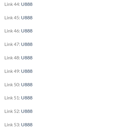
Link 44:
U888
Link 45:
U888
Link 46:
U888
Link 47:
U888
Link 48:
U888
Link 49:
U888
Link 50:
U888
Link 51:
U888
Link 52:
U888
Link 53:
U888