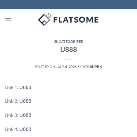
Skip
to
content
UNCATEGORIZED
U888
POSTED ON
JULY 6, 2026
BY
ADMINPBN
Link 1:
U888
Link 2:
U888
Link 3:
U888
Link 4:
U888