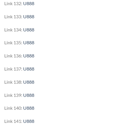
Link 132:
U888
Link 133:
U888
Link 134:
U888
Link 135:
U888
Link 136:
U888
Link 137:
U888
Link 138:
U888
Link 139:
U888
Link 140:
U888
Link 141:
U888