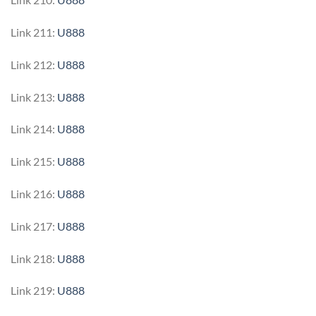
Link 211:
U888
Link 212:
U888
Link 213:
U888
Link 214:
U888
Link 215:
U888
Link 216:
U888
Link 217:
U888
Link 218:
U888
Link 219:
U888