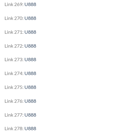
Link 269:
U888
Link 270:
U888
Link 271:
U888
Link 272:
U888
Link 273:
U888
Link 274:
U888
Link 275:
U888
Link 276:
U888
Link 277:
U888
Link 278:
U888