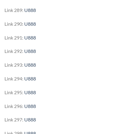
Link 289:
U888
Link 290:
U888
Link 291:
U888
Link 292:
U888
Link 293:
U888
Link 294:
U888
Link 295:
U888
Link 296:
U888
Link 297:
U888
Link 298:
U888