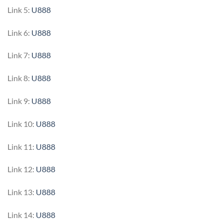
Link 5:
U888
Link 6:
U888
Link 7:
U888
Link 8:
U888
Link 9:
U888
Link 10:
U888
Link 11:
U888
Link 12:
U888
Link 13:
U888
Link 14:
U888