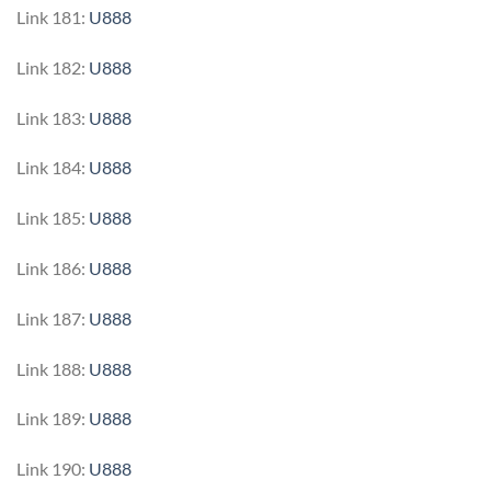
Link 181:
U888
Link 182:
U888
Link 183:
U888
Link 184:
U888
Link 185:
U888
Link 186:
U888
Link 187:
U888
Link 188:
U888
Link 189:
U888
Link 190:
U888