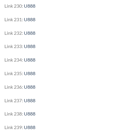
Link 230:
U888
Link 231:
U888
Link 232:
U888
Link 233:
U888
Link 234:
U888
Link 235:
U888
Link 236:
U888
Link 237:
U888
Link 238:
U888
Link 239:
U888