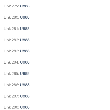
Link 279:
U888
Link 280:
U888
Link 281:
U888
Link 282:
U888
Link 283:
U888
Link 284:
U888
Link 285:
U888
Link 286:
U888
Link 287:
U888
Link 288:
U888