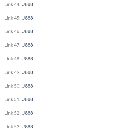
Link 44:
U888
Link 45:
U888
Link 46:
U888
Link 47:
U888
Link 48:
U888
Link 49:
U888
Link 50:
U888
Link 51:
U888
Link 52:
U888
Link 53:
U888