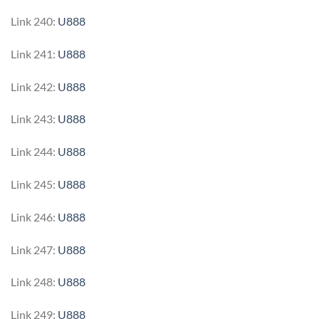
Link 240:
U888
Link 241:
U888
Link 242:
U888
Link 243:
U888
Link 244:
U888
Link 245:
U888
Link 246:
U888
Link 247:
U888
Link 248:
U888
Link 249:
U888