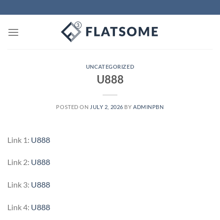
Skip
to
content
UNCATEGORIZED
U888
POSTED ON
JULY 2, 2026
BY
ADMINPBN
Link 1:
U888
Link 2:
U888
Link 3:
U888
Link 4:
U888