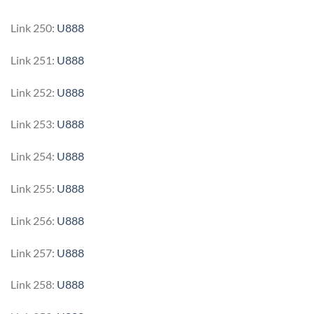
Link 250:
U888
Link 251:
U888
Link 252:
U888
Link 253:
U888
Link 254:
U888
Link 255:
U888
Link 256:
U888
Link 257:
U888
Link 258:
U888