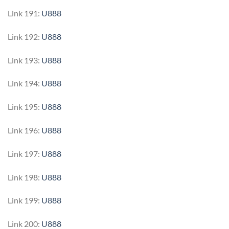
Link 191:
U888
Link 192:
U888
Link 193:
U888
Link 194:
U888
Link 195:
U888
Link 196:
U888
Link 197:
U888
Link 198:
U888
Link 199:
U888
Link 200:
U888