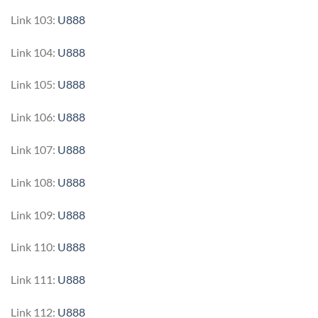
Link 103:
U888
Link 104:
U888
Link 105:
U888
Link 106:
U888
Link 107:
U888
Link 108:
U888
Link 109:
U888
Link 110:
U888
Link 111:
U888
Link 112:
U888