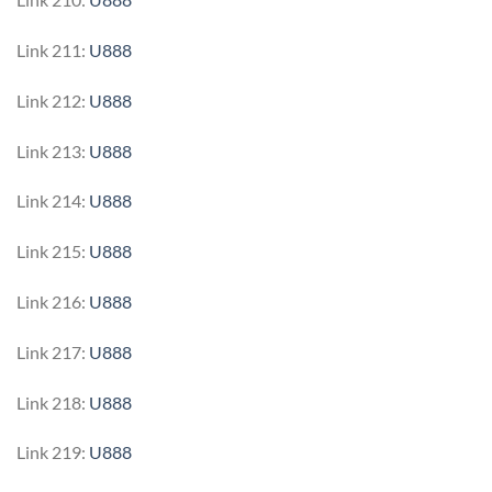
Link 211:
U888
Link 212:
U888
Link 213:
U888
Link 214:
U888
Link 215:
U888
Link 216:
U888
Link 217:
U888
Link 218:
U888
Link 219:
U888