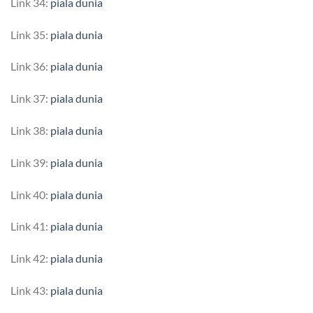
Link 34:
piala dunia
Link 35:
piala dunia
Link 36:
piala dunia
Link 37:
piala dunia
Link 38:
piala dunia
Link 39:
piala dunia
Link 40:
piala dunia
Link 41:
piala dunia
Link 42:
piala dunia
Link 43:
piala dunia