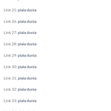
Link 25:
piala dunia
Link 26:
piala dunia
Link 27:
piala dunia
Link 28:
piala dunia
Link 29:
piala dunia
Link 30:
piala dunia
Link 31:
piala dunia
Link 32:
piala dunia
Link 33:
piala dunia