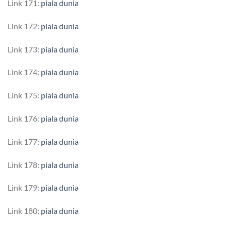
Link 171:
piala dunia
Link 172:
piala dunia
Link 173:
piala dunia
Link 174:
piala dunia
Link 175:
piala dunia
Link 176:
piala dunia
Link 177:
piala dunia
Link 178:
piala dunia
Link 179:
piala dunia
Link 180:
piala dunia