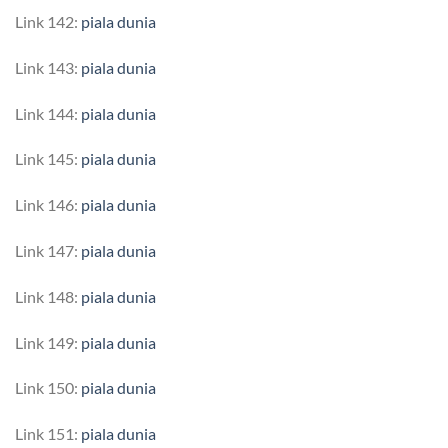
Link 142:
piala dunia
Link 143:
piala dunia
Link 144:
piala dunia
Link 145:
piala dunia
Link 146:
piala dunia
Link 147:
piala dunia
Link 148:
piala dunia
Link 149:
piala dunia
Link 150:
piala dunia
Link 151:
piala dunia