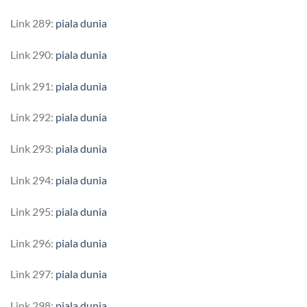
Link 289:
piala dunia
Link 290:
piala dunia
Link 291:
piala dunia
Link 292:
piala dunia
Link 293:
piala dunia
Link 294:
piala dunia
Link 295:
piala dunia
Link 296:
piala dunia
Link 297:
piala dunia
Link 298:
piala dunia