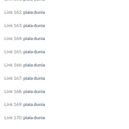
Link 162:
piala dunia
Link 163:
piala dunia
Link 164:
piala dunia
Link 165:
piala dunia
Link 166:
piala dunia
Link 167:
piala dunia
Link 168:
piala dunia
Link 169:
piala dunia
Link 170:
piala dunia