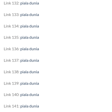
Link 132:
piala dunia
Link 133:
piala dunia
Link 134:
piala dunia
Link 135:
piala dunia
Link 136:
piala dunia
Link 137:
piala dunia
Link 138:
piala dunia
Link 139:
piala dunia
Link 140:
piala dunia
Link 141:
piala dunia