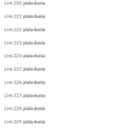
Link 220:
piala dunia
Link 221:
piala dunia
Link 222:
piala dunia
Link 223:
piala dunia
Link 224:
piala dunia
Link 225:
piala dunia
Link 226:
piala dunia
Link 227:
piala dunia
Link 228:
piala dunia
Link 229:
piala dunia