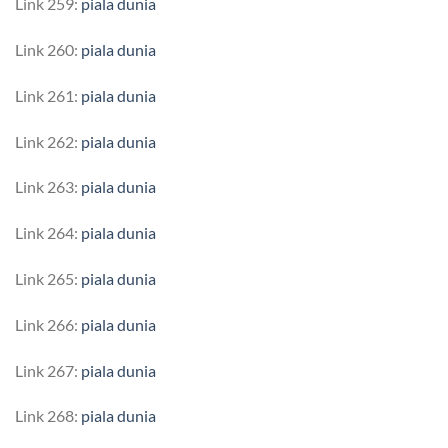
Link 259:
piala dunia
Link 260:
piala dunia
Link 261:
piala dunia
Link 262:
piala dunia
Link 263:
piala dunia
Link 264:
piala dunia
Link 265:
piala dunia
Link 266:
piala dunia
Link 267:
piala dunia
Link 268:
piala dunia