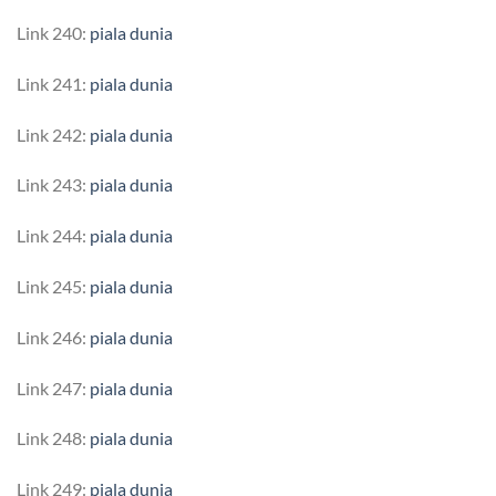
Link 240:
piala dunia
Link 241:
piala dunia
Link 242:
piala dunia
Link 243:
piala dunia
Link 244:
piala dunia
Link 245:
piala dunia
Link 246:
piala dunia
Link 247:
piala dunia
Link 248:
piala dunia
Link 249:
piala dunia