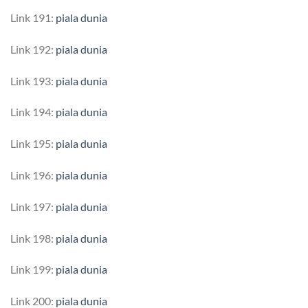
Link 191:
piala dunia
Link 192:
piala dunia
Link 193:
piala dunia
Link 194:
piala dunia
Link 195:
piala dunia
Link 196:
piala dunia
Link 197:
piala dunia
Link 198:
piala dunia
Link 199:
piala dunia
Link 200:
piala dunia