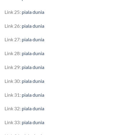
Link 25:
piala dunia
Link 26:
piala dunia
Link 27:
piala dunia
Link 28:
piala dunia
Link 29:
piala dunia
Link 30:
piala dunia
Link 31:
piala dunia
Link 32:
piala dunia
Link 33:
piala dunia