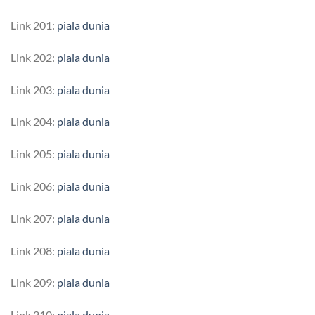
Link 201:
piala dunia
Link 202:
piala dunia
Link 203:
piala dunia
Link 204:
piala dunia
Link 205:
piala dunia
Link 206:
piala dunia
Link 207:
piala dunia
Link 208:
piala dunia
Link 209:
piala dunia
Link 210:
piala dunia