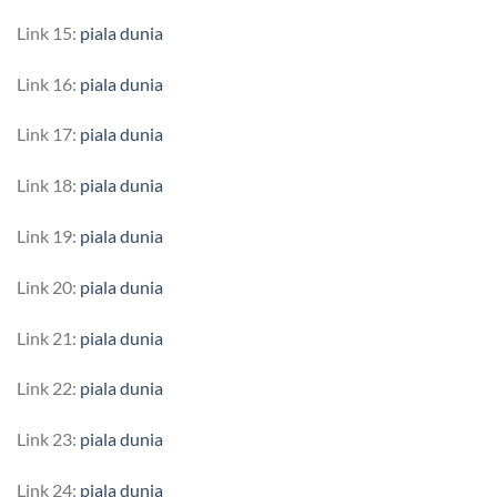
Link 15:
piala dunia
Link 16:
piala dunia
Link 17:
piala dunia
Link 18:
piala dunia
Link 19:
piala dunia
Link 20:
piala dunia
Link 21:
piala dunia
Link 22:
piala dunia
Link 23:
piala dunia
Link 24:
piala dunia