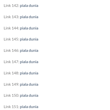
Link 142:
piala dunia
Link 143:
piala dunia
Link 144:
piala dunia
Link 145:
piala dunia
Link 146:
piala dunia
Link 147:
piala dunia
Link 148:
piala dunia
Link 149:
piala dunia
Link 150:
piala dunia
Link 151:
piala dunia