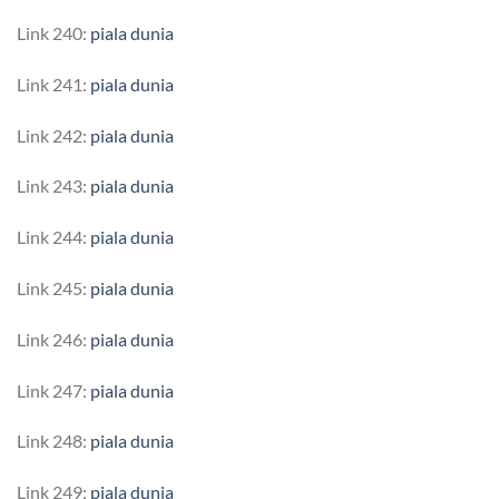
Link 240:
piala dunia
Link 241:
piala dunia
Link 242:
piala dunia
Link 243:
piala dunia
Link 244:
piala dunia
Link 245:
piala dunia
Link 246:
piala dunia
Link 247:
piala dunia
Link 248:
piala dunia
Link 249:
piala dunia