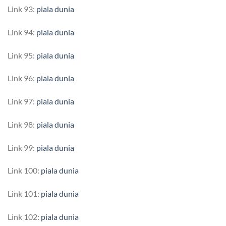
Link 93:
piala dunia
Link 94:
piala dunia
Link 95:
piala dunia
Link 96:
piala dunia
Link 97:
piala dunia
Link 98:
piala dunia
Link 99:
piala dunia
Link 100:
piala dunia
Link 101:
piala dunia
Link 102:
piala dunia