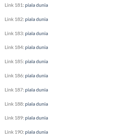
Link 181:
piala dunia
Link 182:
piala dunia
Link 183:
piala dunia
Link 184:
piala dunia
Link 185:
piala dunia
Link 186:
piala dunia
Link 187:
piala dunia
Link 188:
piala dunia
Link 189:
piala dunia
Link 190:
piala dunia