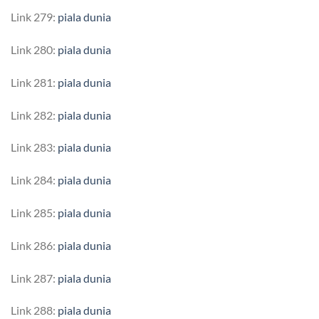
Link 279:
piala dunia
Link 280:
piala dunia
Link 281:
piala dunia
Link 282:
piala dunia
Link 283:
piala dunia
Link 284:
piala dunia
Link 285:
piala dunia
Link 286:
piala dunia
Link 287:
piala dunia
Link 288:
piala dunia