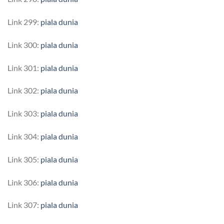
Link 299:
piala dunia
Link 300:
piala dunia
Link 301:
piala dunia
Link 302:
piala dunia
Link 303:
piala dunia
Link 304:
piala dunia
Link 305:
piala dunia
Link 306:
piala dunia
Link 307:
piala dunia