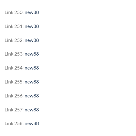
Link 250:
new88
Link 251:
new88
Link 252:
new88
Link 253:
new88
Link 254:
new88
Link 255:
new88
Link 256:
new88
Link 257:
new88
Link 258:
new88