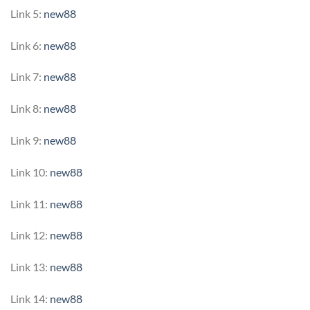
Link 5:
new88
Link 6:
new88
Link 7:
new88
Link 8:
new88
Link 9:
new88
Link 10:
new88
Link 11:
new88
Link 12:
new88
Link 13:
new88
Link 14:
new88