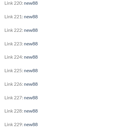
Link 220:
new88
Link 221:
new88
Link 222:
new88
Link 223:
new88
Link 224:
new88
Link 225:
new88
Link 226:
new88
Link 227:
new88
Link 228:
new88
Link 229:
new88