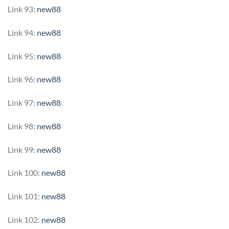
Link 93:
new88
Link 94:
new88
Link 95:
new88
Link 96:
new88
Link 97:
new88
Link 98:
new88
Link 99:
new88
Link 100:
new88
Link 101:
new88
Link 102:
new88