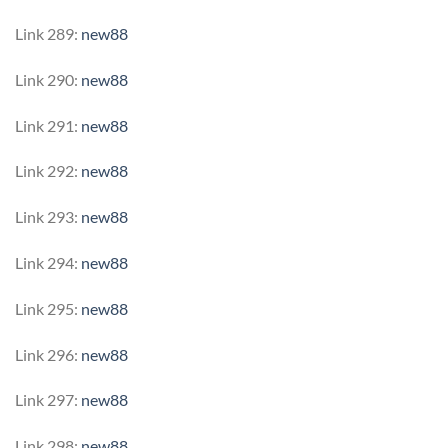
Link 289:
new88
Link 290:
new88
Link 291:
new88
Link 292:
new88
Link 293:
new88
Link 294:
new88
Link 295:
new88
Link 296:
new88
Link 297:
new88
Link 298:
new88