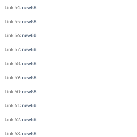
Link 54:
new88
Link 55:
new88
Link 56:
new88
Link 57:
new88
Link 58:
new88
Link 59:
new88
Link 60:
new88
Link 61:
new88
Link 62:
new88
Link 63:
new88