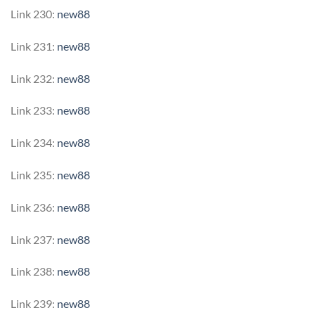
Link 230:
new88
Link 231:
new88
Link 232:
new88
Link 233:
new88
Link 234:
new88
Link 235:
new88
Link 236:
new88
Link 237:
new88
Link 238:
new88
Link 239:
new88