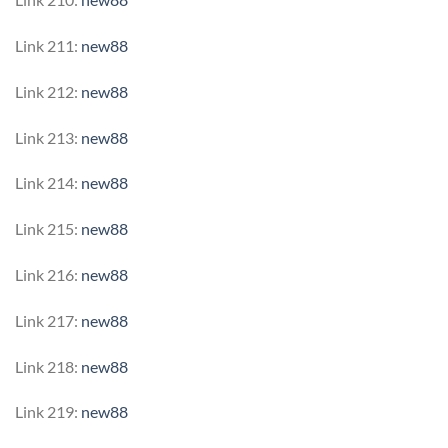
Link 211:
new88
Link 212:
new88
Link 213:
new88
Link 214:
new88
Link 215:
new88
Link 216:
new88
Link 217:
new88
Link 218:
new88
Link 219:
new88