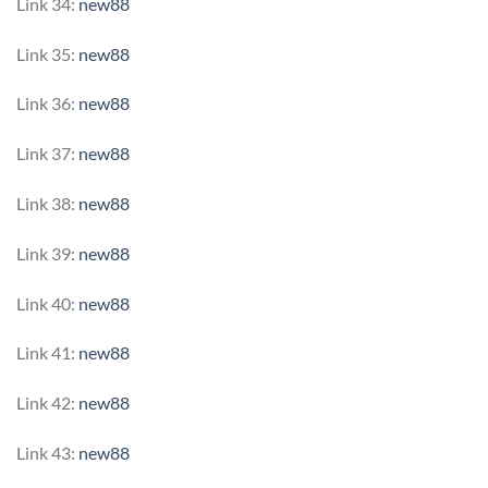
Link 34:
new88
Link 35:
new88
Link 36:
new88
Link 37:
new88
Link 38:
new88
Link 39:
new88
Link 40:
new88
Link 41:
new88
Link 42:
new88
Link 43:
new88