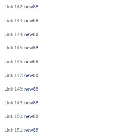
Link 142:
new88
Link 143:
new88
Link 144:
new88
Link 145:
new88
Link 146:
new88
Link 147:
new88
Link 148:
new88
Link 149:
new88
Link 150:
new88
Link 151:
new88