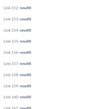
Link 152:
new88
Link 153:
new88
Link 154:
new88
Link 155:
new88
Link 156:
new88
Link 157:
new88
Link 158:
new88
Link 159:
new88
Link 160:
new88
Link 161:
new88