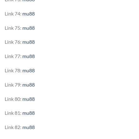
Link 74:
mu88
Link 75:
mu88
Link 76:
mu88
Link 77:
mu88
Link 78:
mu88
Link 79:
mu88
Link 80:
mu88
Link 81:
mu88
Link 82:
mu88