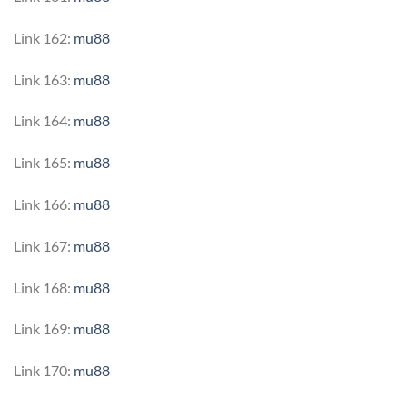
Link 162:
mu88
Link 163:
mu88
Link 164:
mu88
Link 165:
mu88
Link 166:
mu88
Link 167:
mu88
Link 168:
mu88
Link 169:
mu88
Link 170:
mu88