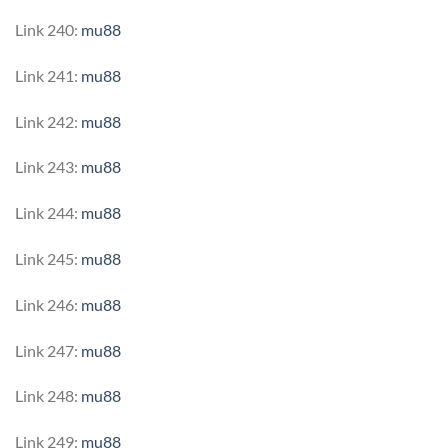
Link 240:
mu88
Link 241:
mu88
Link 242:
mu88
Link 243:
mu88
Link 244:
mu88
Link 245:
mu88
Link 246:
mu88
Link 247:
mu88
Link 248:
mu88
Link 249:
mu88