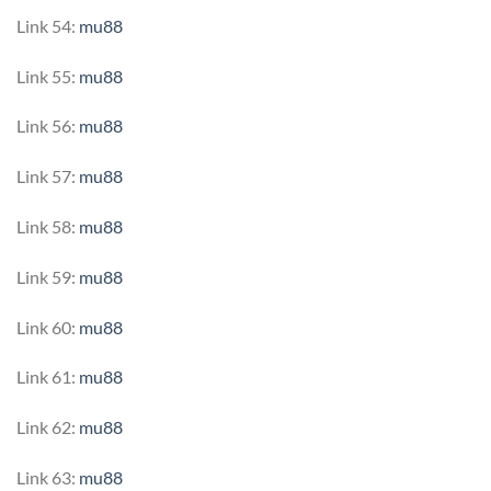
Link 54:
mu88
Link 55:
mu88
Link 56:
mu88
Link 57:
mu88
Link 58:
mu88
Link 59:
mu88
Link 60:
mu88
Link 61:
mu88
Link 62:
mu88
Link 63:
mu88