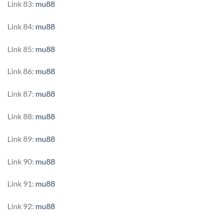
Link 83:
mu88
Link 84:
mu88
Link 85:
mu88
Link 86:
mu88
Link 87:
mu88
Link 88:
mu88
Link 89:
mu88
Link 90:
mu88
Link 91:
mu88
Link 92:
mu88