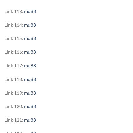
Link 113:
mu88
Link 114:
mu88
Link 115:
mu88
Link 116:
mu88
Link 117:
mu88
Link 118:
mu88
Link 119:
mu88
Link 120:
mu88
Link 121:
mu88