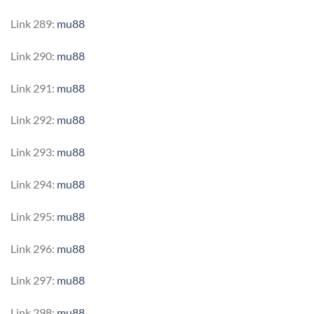
Link 289:
mu88
Link 290:
mu88
Link 291:
mu88
Link 292:
mu88
Link 293:
mu88
Link 294:
mu88
Link 295:
mu88
Link 296:
mu88
Link 297:
mu88
Link 298:
mu88