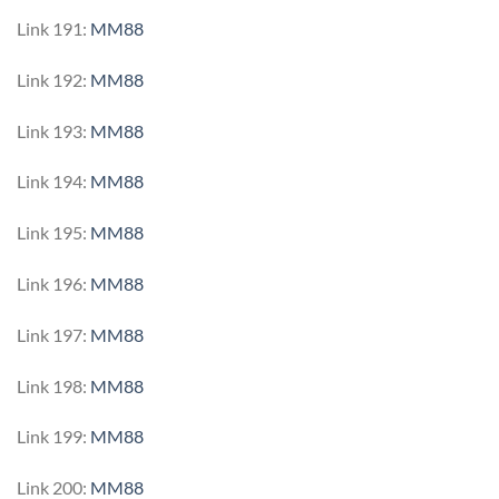
Link 191:
MM88
Link 192:
MM88
Link 193:
MM88
Link 194:
MM88
Link 195:
MM88
Link 196:
MM88
Link 197:
MM88
Link 198:
MM88
Link 199:
MM88
Link 200:
MM88