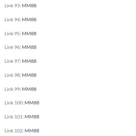
Link 93:
MM88
Link 94:
MM88
Link 95:
MM88
Link 96:
MM88
Link 97:
MM88
Link 98:
MM88
Link 99:
MM88
Link 100:
MM88
Link 101:
MM88
Link 102:
MM88