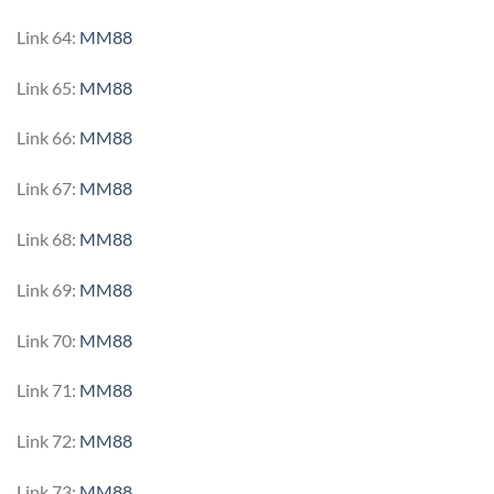
Link 64:
MM88
Link 65:
MM88
Link 66:
MM88
Link 67:
MM88
Link 68:
MM88
Link 69:
MM88
Link 70:
MM88
Link 71:
MM88
Link 72:
MM88
Link 73:
MM88