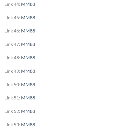
Link 44:
MM88
Link 45:
MM88
Link 46:
MM88
Link 47:
MM88
Link 48:
MM88
Link 49:
MM88
Link 50:
MM88
Link 51:
MM88
Link 52:
MM88
Link 53:
MM88