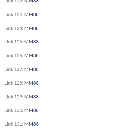
Link 122:
MM88
Link 123:
MM88
Link 124:
MM88
Link 125:
MM88
Link 126:
MM88
Link 127:
MM88
Link 128:
MM88
Link 129:
MM88
Link 130:
MM88
Link 131:
MM88