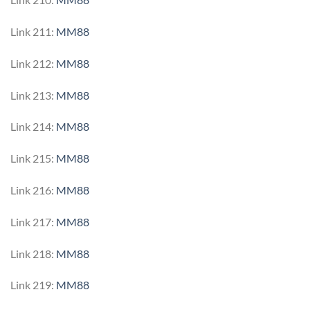
Link 211:
MM88
Link 212:
MM88
Link 213:
MM88
Link 214:
MM88
Link 215:
MM88
Link 216:
MM88
Link 217:
MM88
Link 218:
MM88
Link 219:
MM88