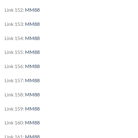
Link 152:
MM88
Link 153:
MM88
Link 154:
MM88
Link 155:
MM88
Link 156:
MM88
Link 157:
MM88
Link 158:
MM88
Link 159:
MM88
Link 160:
MM88
Link 161:
MM88