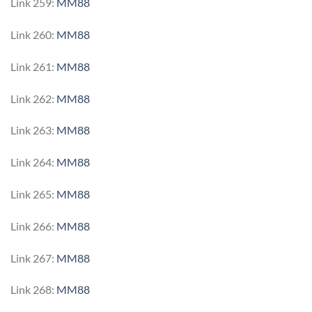
Link 259:
MM88
Link 260:
MM88
Link 261:
MM88
Link 262:
MM88
Link 263:
MM88
Link 264:
MM88
Link 265:
MM88
Link 266:
MM88
Link 267:
MM88
Link 268:
MM88