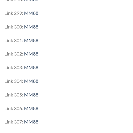
Link 299:
MM88
Link 300:
MM88
Link 301:
MM88
Link 302:
MM88
Link 303:
MM88
Link 304:
MM88
Link 305:
MM88
Link 306:
MM88
Link 307:
MM88