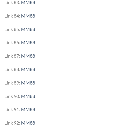
Link 83:
MM88
Link 84:
MM88
Link 85:
MM88
Link 86:
MM88
Link 87:
MM88
Link 88:
MM88
Link 89:
MM88
Link 90:
MM88
Link 91:
MM88
Link 92:
MM88