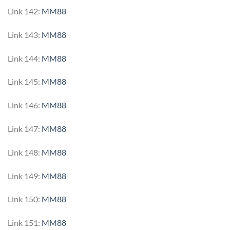
Link 142:
MM88
Link 143:
MM88
Link 144:
MM88
Link 145:
MM88
Link 146:
MM88
Link 147:
MM88
Link 148:
MM88
Link 149:
MM88
Link 150:
MM88
Link 151:
MM88