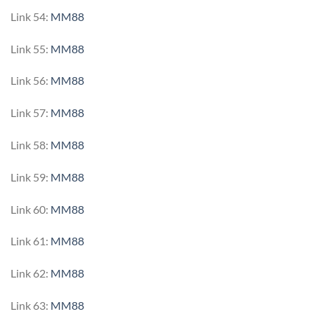
Link 54:
MM88
Link 55:
MM88
Link 56:
MM88
Link 57:
MM88
Link 58:
MM88
Link 59:
MM88
Link 60:
MM88
Link 61:
MM88
Link 62:
MM88
Link 63:
MM88