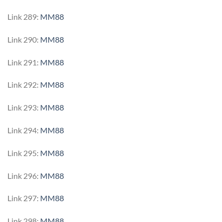
Link 289:
MM88
Link 290:
MM88
Link 291:
MM88
Link 292:
MM88
Link 293:
MM88
Link 294:
MM88
Link 295:
MM88
Link 296:
MM88
Link 297:
MM88
Link 298:
MM88