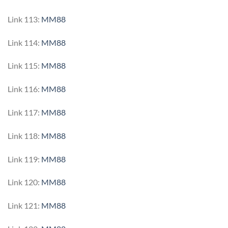
Link 113:
MM88
Link 114:
MM88
Link 115:
MM88
Link 116:
MM88
Link 117:
MM88
Link 118:
MM88
Link 119:
MM88
Link 120:
MM88
Link 121:
MM88