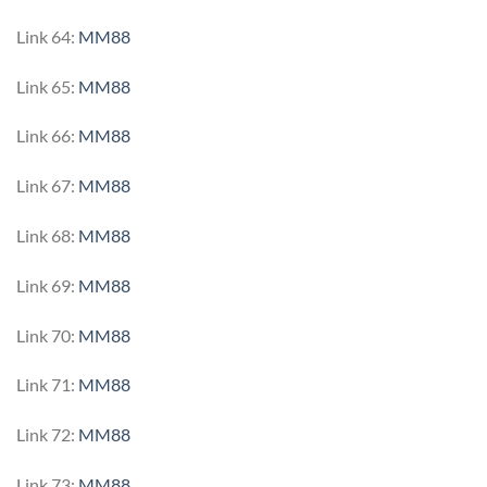
Link 64:
MM88
Link 65:
MM88
Link 66:
MM88
Link 67:
MM88
Link 68:
MM88
Link 69:
MM88
Link 70:
MM88
Link 71:
MM88
Link 72:
MM88
Link 73:
MM88