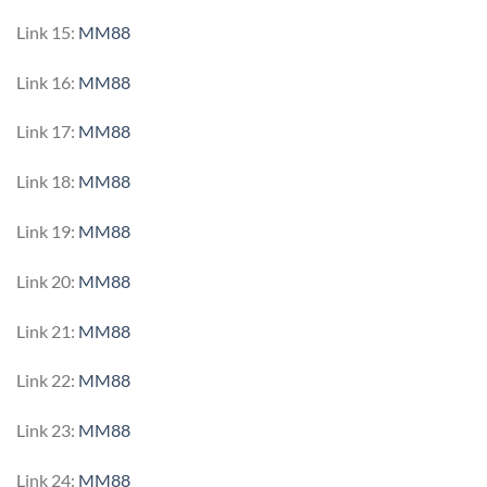
Link 15:
MM88
Link 16:
MM88
Link 17:
MM88
Link 18:
MM88
Link 19:
MM88
Link 20:
MM88
Link 21:
MM88
Link 22:
MM88
Link 23:
MM88
Link 24:
MM88