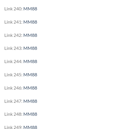
Link 240:
MM88
Link 241:
MM88
Link 242:
MM88
Link 243:
MM88
Link 244:
MM88
Link 245:
MM88
Link 246:
MM88
Link 247:
MM88
Link 248:
MM88
Link 249:
MM88