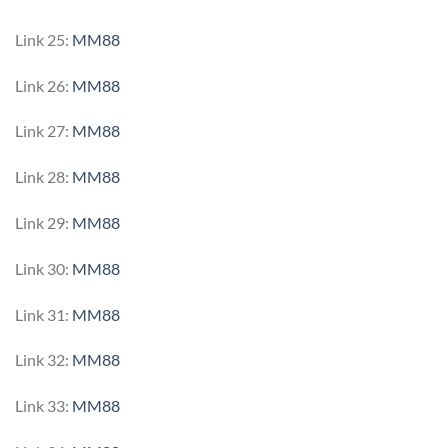
Link 25:
MM88
Link 26:
MM88
Link 27:
MM88
Link 28:
MM88
Link 29:
MM88
Link 30:
MM88
Link 31:
MM88
Link 32:
MM88
Link 33:
MM88