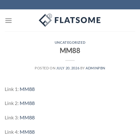
Skip
to
content
UNCATEGORIZED
MM88
POSTED ON
JULY 20, 2026
BY
ADMINPBN
Link 1:
MM88
Link 2:
MM88
Link 3:
MM88
Link 4:
MM88