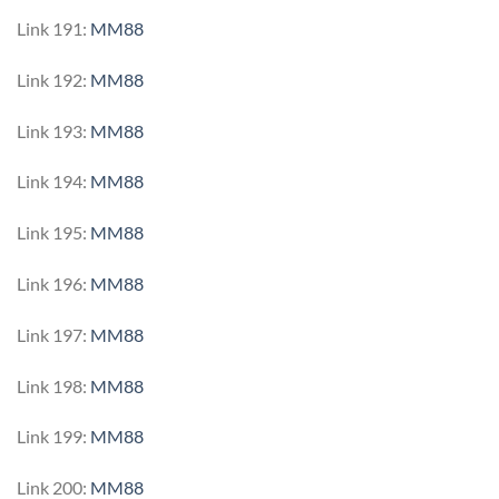
Link 191:
MM88
Link 192:
MM88
Link 193:
MM88
Link 194:
MM88
Link 195:
MM88
Link 196:
MM88
Link 197:
MM88
Link 198:
MM88
Link 199:
MM88
Link 200:
MM88