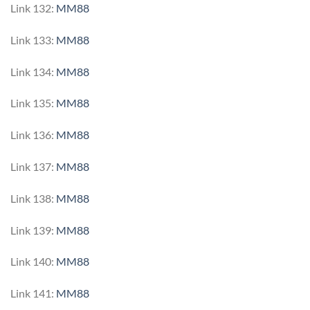
Link 132:
MM88
Link 133:
MM88
Link 134:
MM88
Link 135:
MM88
Link 136:
MM88
Link 137:
MM88
Link 138:
MM88
Link 139:
MM88
Link 140:
MM88
Link 141:
MM88