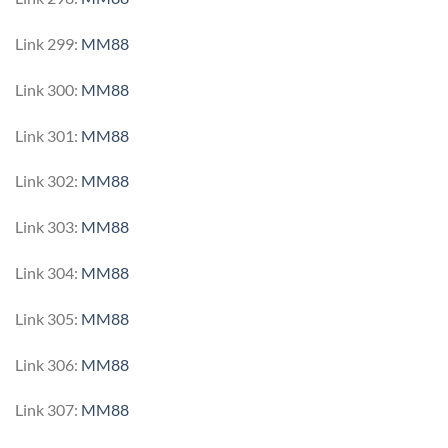
Link 299:
MM88
Link 300:
MM88
Link 301:
MM88
Link 302:
MM88
Link 303:
MM88
Link 304:
MM88
Link 305:
MM88
Link 306:
MM88
Link 307:
MM88