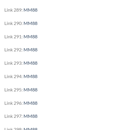
Link 289:
MM88
Link 290:
MM88
Link 291:
MM88
Link 292:
MM88
Link 293:
MM88
Link 294:
MM88
Link 295:
MM88
Link 296:
MM88
Link 297:
MM88
Link 298:
MM88