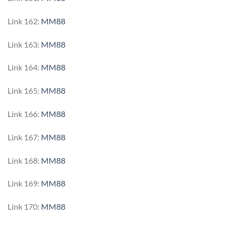
Link 162:
MM88
Link 163:
MM88
Link 164:
MM88
Link 165:
MM88
Link 166:
MM88
Link 167:
MM88
Link 168:
MM88
Link 169:
MM88
Link 170:
MM88