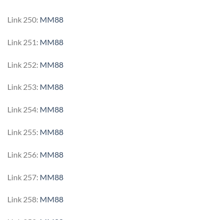
Link 250:
MM88
Link 251:
MM88
Link 252:
MM88
Link 253:
MM88
Link 254:
MM88
Link 255:
MM88
Link 256:
MM88
Link 257:
MM88
Link 258:
MM88