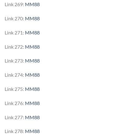
Link 269:
MM88
Link 270:
MM88
Link 271:
MM88
Link 272:
MM88
Link 273:
MM88
Link 274:
MM88
Link 275:
MM88
Link 276:
MM88
Link 277:
MM88
Link 278:
MM88