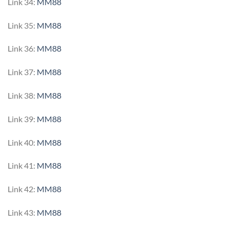
Link 34:
MM88
Link 35:
MM88
Link 36:
MM88
Link 37:
MM88
Link 38:
MM88
Link 39:
MM88
Link 40:
MM88
Link 41:
MM88
Link 42:
MM88
Link 43:
MM88