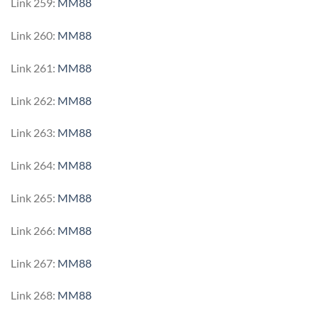
Link 259:
MM88
Link 260:
MM88
Link 261:
MM88
Link 262:
MM88
Link 263:
MM88
Link 264:
MM88
Link 265:
MM88
Link 266:
MM88
Link 267:
MM88
Link 268:
MM88