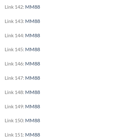
Link 142:
MM88
Link 143:
MM88
Link 144:
MM88
Link 145:
MM88
Link 146:
MM88
Link 147:
MM88
Link 148:
MM88
Link 149:
MM88
Link 150:
MM88
Link 151:
MM88