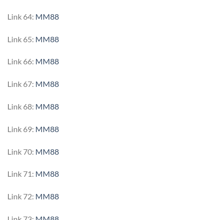
Link 64:
MM88
Link 65:
MM88
Link 66:
MM88
Link 67:
MM88
Link 68:
MM88
Link 69:
MM88
Link 70:
MM88
Link 71:
MM88
Link 72:
MM88
Link 73:
MM88