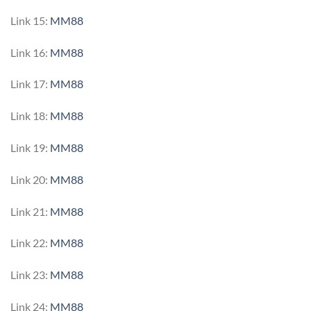
Link 15:
MM88
Link 16:
MM88
Link 17:
MM88
Link 18:
MM88
Link 19:
MM88
Link 20:
MM88
Link 21:
MM88
Link 22:
MM88
Link 23:
MM88
Link 24:
MM88