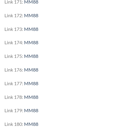
Link 171:
MM88
Link 172:
MM88
Link 173:
MM88
Link 174:
MM88
Link 175:
MM88
Link 176:
MM88
Link 177:
MM88
Link 178:
MM88
Link 179:
MM88
Link 180:
MM88