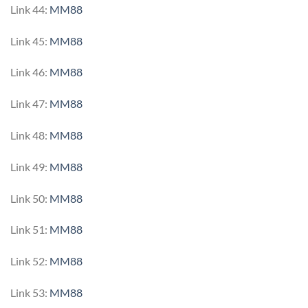
Link 44:
MM88
Link 45:
MM88
Link 46:
MM88
Link 47:
MM88
Link 48:
MM88
Link 49:
MM88
Link 50:
MM88
Link 51:
MM88
Link 52:
MM88
Link 53:
MM88