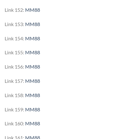
Link 152:
MM88
Link 153:
MM88
Link 154:
MM88
Link 155:
MM88
Link 156:
MM88
Link 157:
MM88
Link 158:
MM88
Link 159:
MM88
Link 160:
MM88
Link 161:
MM88