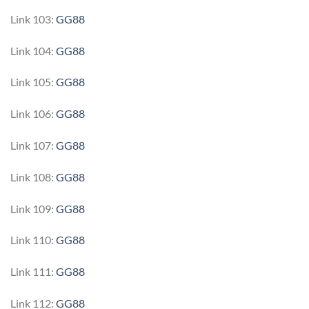
Link 103:
GG88
Link 104:
GG88
Link 105:
GG88
Link 106:
GG88
Link 107:
GG88
Link 108:
GG88
Link 109:
GG88
Link 110:
GG88
Link 111:
GG88
Link 112:
GG88