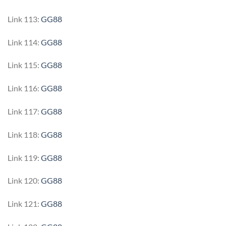
Link 113:
GG88
Link 114:
GG88
Link 115:
GG88
Link 116:
GG88
Link 117:
GG88
Link 118:
GG88
Link 119:
GG88
Link 120:
GG88
Link 121:
GG88