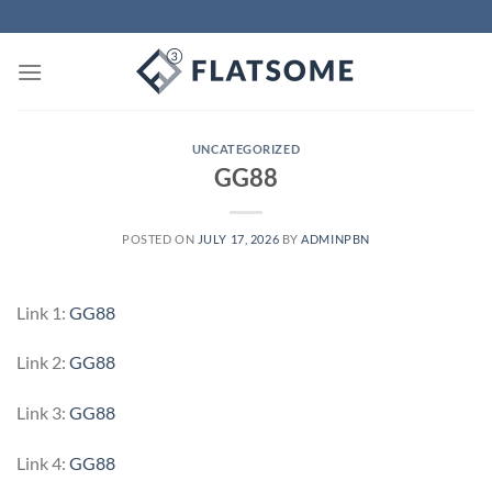
Skip
to
content
UNCATEGORIZED
GG88
POSTED ON
JULY 17, 2026
BY
ADMINPBN
Link 1:
GG88
Link 2:
GG88
Link 3:
GG88
Link 4:
GG88