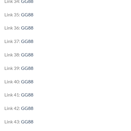
Link 34:
GG88
Link 35:
GG88
Link 36:
GG88
Link 37:
GG88
Link 38:
GG88
Link 39:
GG88
Link 40:
GG88
Link 41:
GG88
Link 42:
GG88
Link 43:
GG88