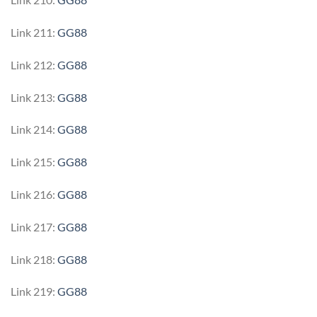
Link 211:
GG88
Link 212:
GG88
Link 213:
GG88
Link 214:
GG88
Link 215:
GG88
Link 216:
GG88
Link 217:
GG88
Link 218:
GG88
Link 219:
GG88