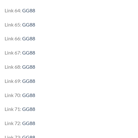
Link 64:
GG88
Link 65:
GG88
Link 66:
GG88
Link 67:
GG88
Link 68:
GG88
Link 69:
GG88
Link 70:
GG88
Link 71:
GG88
Link 72:
GG88
Link 73:
GG88