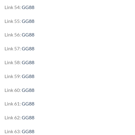
Link 54:
GG88
Link 55:
GG88
Link 56:
GG88
Link 57:
GG88
Link 58:
GG88
Link 59:
GG88
Link 60:
GG88
Link 61:
GG88
Link 62:
GG88
Link 63:
GG88