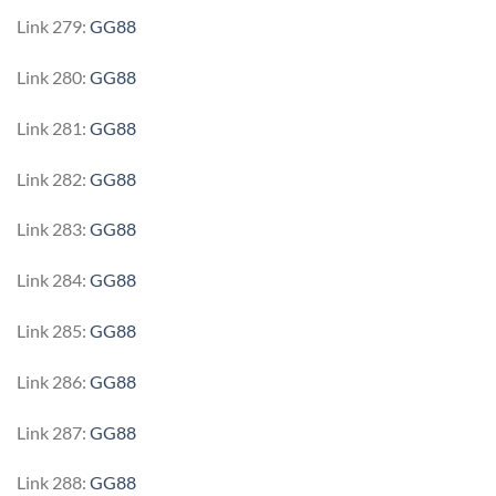
Link 279:
GG88
Link 280:
GG88
Link 281:
GG88
Link 282:
GG88
Link 283:
GG88
Link 284:
GG88
Link 285:
GG88
Link 286:
GG88
Link 287:
GG88
Link 288:
GG88