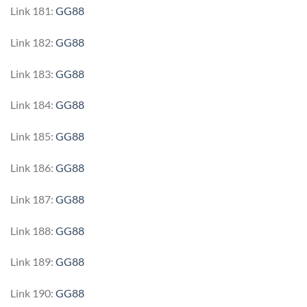
Link 181:
GG88
Link 182:
GG88
Link 183:
GG88
Link 184:
GG88
Link 185:
GG88
Link 186:
GG88
Link 187:
GG88
Link 188:
GG88
Link 189:
GG88
Link 190:
GG88