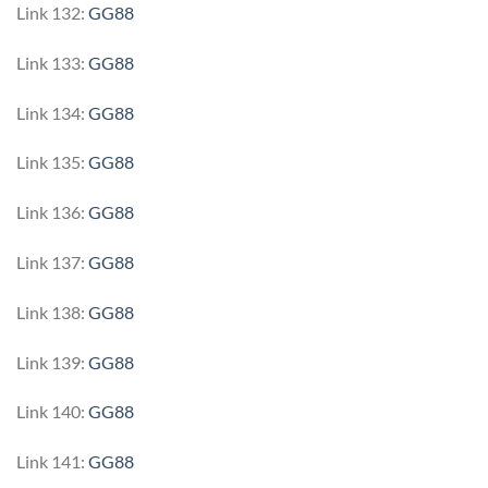
Link 132:
GG88
Link 133:
GG88
Link 134:
GG88
Link 135:
GG88
Link 136:
GG88
Link 137:
GG88
Link 138:
GG88
Link 139:
GG88
Link 140:
GG88
Link 141:
GG88