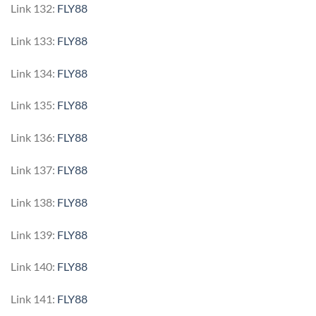
Link 132:
FLY88
Link 133:
FLY88
Link 134:
FLY88
Link 135:
FLY88
Link 136:
FLY88
Link 137:
FLY88
Link 138:
FLY88
Link 139:
FLY88
Link 140:
FLY88
Link 141:
FLY88