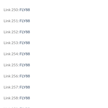
Link 250:
FLY88
Link 251:
FLY88
Link 252:
FLY88
Link 253:
FLY88
Link 254:
FLY88
Link 255:
FLY88
Link 256:
FLY88
Link 257:
FLY88
Link 258:
FLY88