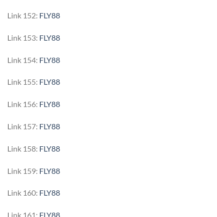
Link 152:
FLY88
Link 153:
FLY88
Link 154:
FLY88
Link 155:
FLY88
Link 156:
FLY88
Link 157:
FLY88
Link 158:
FLY88
Link 159:
FLY88
Link 160:
FLY88
Link 161:
FLY88