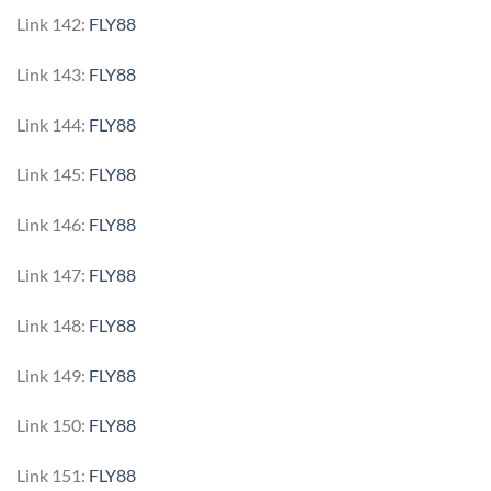
Link 142:
FLY88
Link 143:
FLY88
Link 144:
FLY88
Link 145:
FLY88
Link 146:
FLY88
Link 147:
FLY88
Link 148:
FLY88
Link 149:
FLY88
Link 150:
FLY88
Link 151:
FLY88