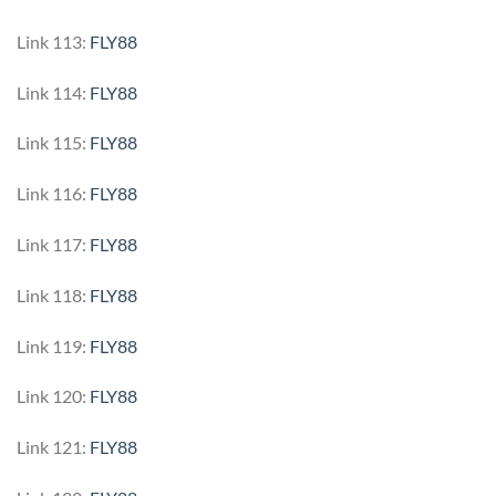
Link 113:
FLY88
Link 114:
FLY88
Link 115:
FLY88
Link 116:
FLY88
Link 117:
FLY88
Link 118:
FLY88
Link 119:
FLY88
Link 120:
FLY88
Link 121:
FLY88