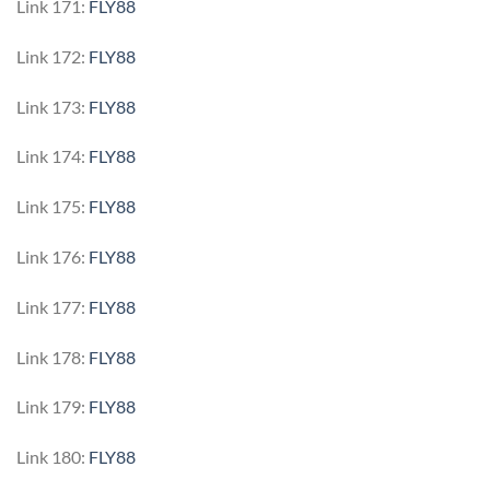
Link 171:
FLY88
Link 172:
FLY88
Link 173:
FLY88
Link 174:
FLY88
Link 175:
FLY88
Link 176:
FLY88
Link 177:
FLY88
Link 178:
FLY88
Link 179:
FLY88
Link 180:
FLY88