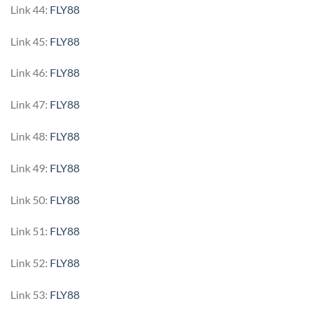
Link 44:
FLY88
Link 45:
FLY88
Link 46:
FLY88
Link 47:
FLY88
Link 48:
FLY88
Link 49:
FLY88
Link 50:
FLY88
Link 51:
FLY88
Link 52:
FLY88
Link 53:
FLY88