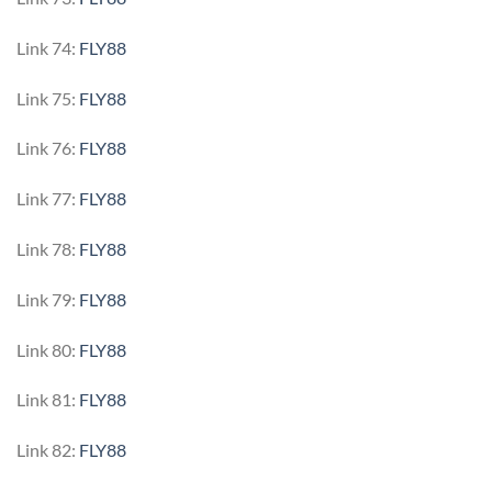
Link 74:
FLY88
Link 75:
FLY88
Link 76:
FLY88
Link 77:
FLY88
Link 78:
FLY88
Link 79:
FLY88
Link 80:
FLY88
Link 81:
FLY88
Link 82:
FLY88