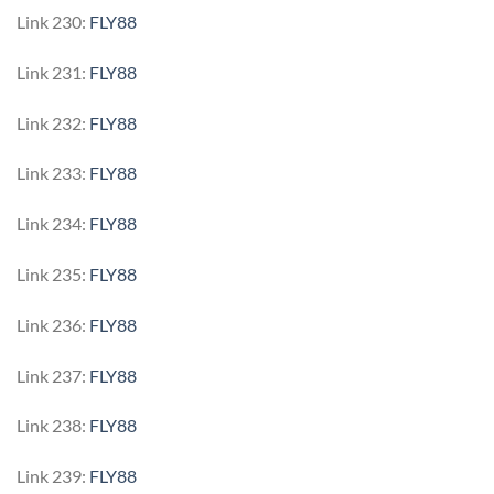
Link 230:
FLY88
Link 231:
FLY88
Link 232:
FLY88
Link 233:
FLY88
Link 234:
FLY88
Link 235:
FLY88
Link 236:
FLY88
Link 237:
FLY88
Link 238:
FLY88
Link 239:
FLY88