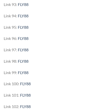
Link 93:
FLY88
Link 94:
FLY88
Link 95:
FLY88
Link 96:
FLY88
Link 97:
FLY88
Link 98:
FLY88
Link 99:
FLY88
Link 100:
FLY88
Link 101:
FLY88
Link 102:
FLY88