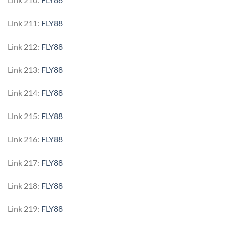
Link 211:
FLY88
Link 212:
FLY88
Link 213:
FLY88
Link 214:
FLY88
Link 215:
FLY88
Link 216:
FLY88
Link 217:
FLY88
Link 218:
FLY88
Link 219:
FLY88