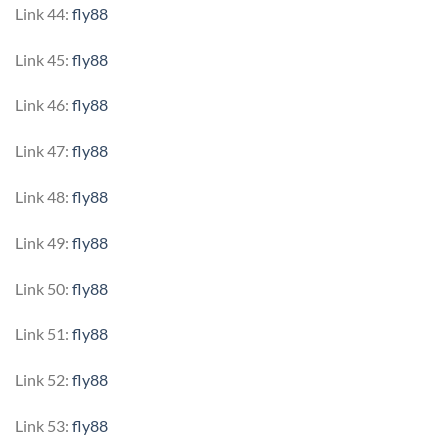
Link 44:
fly88
Link 45:
fly88
Link 46:
fly88
Link 47:
fly88
Link 48:
fly88
Link 49:
fly88
Link 50:
fly88
Link 51:
fly88
Link 52:
fly88
Link 53:
fly88