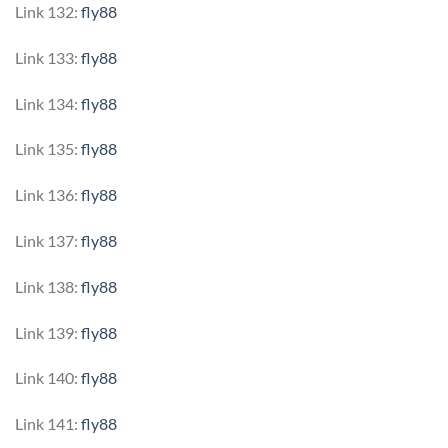
Link 132:
fly88
Link 133:
fly88
Link 134:
fly88
Link 135:
fly88
Link 136:
fly88
Link 137:
fly88
Link 138:
fly88
Link 139:
fly88
Link 140:
fly88
Link 141:
fly88