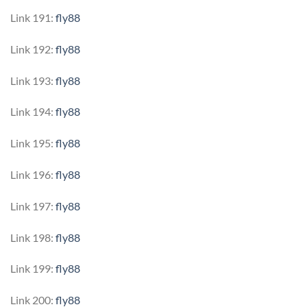
Link 191:
fly88
Link 192:
fly88
Link 193:
fly88
Link 194:
fly88
Link 195:
fly88
Link 196:
fly88
Link 197:
fly88
Link 198:
fly88
Link 199:
fly88
Link 200:
fly88