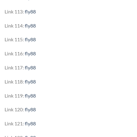
Link 113:
fly88
Link 114:
fly88
Link 115:
fly88
Link 116:
fly88
Link 117:
fly88
Link 118:
fly88
Link 119:
fly88
Link 120:
fly88
Link 121:
fly88