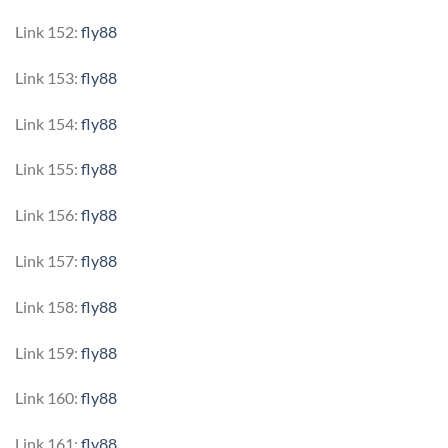
Link 152:
fly88
Link 153:
fly88
Link 154:
fly88
Link 155:
fly88
Link 156:
fly88
Link 157:
fly88
Link 158:
fly88
Link 159:
fly88
Link 160:
fly88
Link 161:
fly88