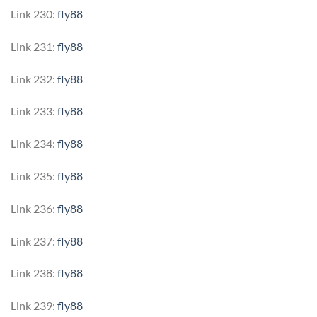
Link 230:
fly88
Link 231:
fly88
Link 232:
fly88
Link 233:
fly88
Link 234:
fly88
Link 235:
fly88
Link 236:
fly88
Link 237:
fly88
Link 238:
fly88
Link 239:
fly88