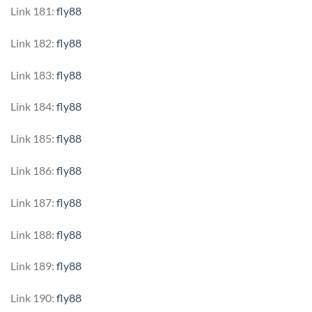
Link 181:
fly88
Link 182:
fly88
Link 183:
fly88
Link 184:
fly88
Link 185:
fly88
Link 186:
fly88
Link 187:
fly88
Link 188:
fly88
Link 189:
fly88
Link 190:
fly88