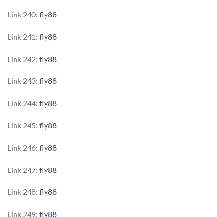
Link 240:
fly88
Link 241:
fly88
Link 242:
fly88
Link 243:
fly88
Link 244:
fly88
Link 245:
fly88
Link 246:
fly88
Link 247:
fly88
Link 248:
fly88
Link 249:
fly88