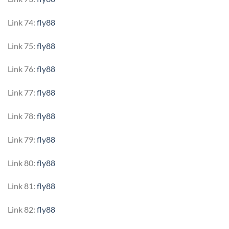
Link 74:
fly88
Link 75:
fly88
Link 76:
fly88
Link 77:
fly88
Link 78:
fly88
Link 79:
fly88
Link 80:
fly88
Link 81:
fly88
Link 82:
fly88