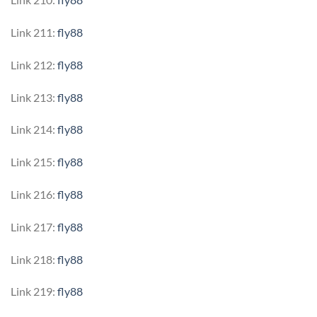
Link 211:
fly88
Link 212:
fly88
Link 213:
fly88
Link 214:
fly88
Link 215:
fly88
Link 216:
fly88
Link 217:
fly88
Link 218:
fly88
Link 219:
fly88