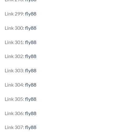
Link 299:
fly88
Link 300:
fly88
Link 301:
fly88
Link 302:
fly88
Link 303:
fly88
Link 304:
fly88
Link 305:
fly88
Link 306:
fly88
Link 307:
fly88