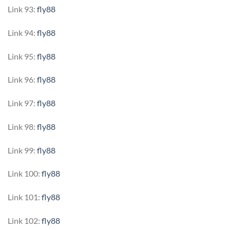
Link 93:
fly88
Link 94:
fly88
Link 95:
fly88
Link 96:
fly88
Link 97:
fly88
Link 98:
fly88
Link 99:
fly88
Link 100:
fly88
Link 101:
fly88
Link 102:
fly88