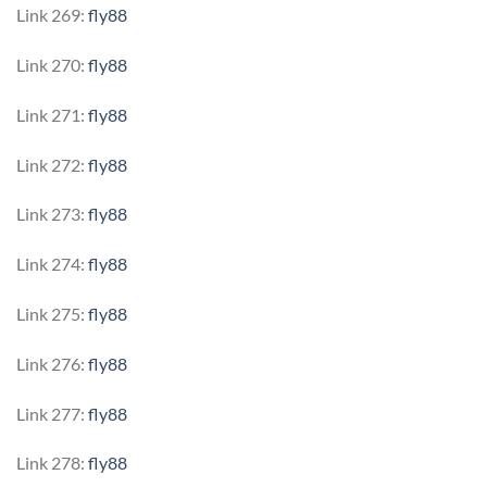
Link 269:
fly88
Link 270:
fly88
Link 271:
fly88
Link 272:
fly88
Link 273:
fly88
Link 274:
fly88
Link 275:
fly88
Link 276:
fly88
Link 277:
fly88
Link 278:
fly88