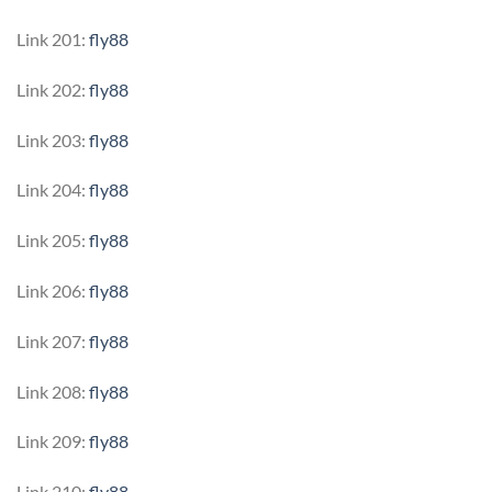
Link 201:
fly88
Link 202:
fly88
Link 203:
fly88
Link 204:
fly88
Link 205:
fly88
Link 206:
fly88
Link 207:
fly88
Link 208:
fly88
Link 209:
fly88
Link 210:
fly88