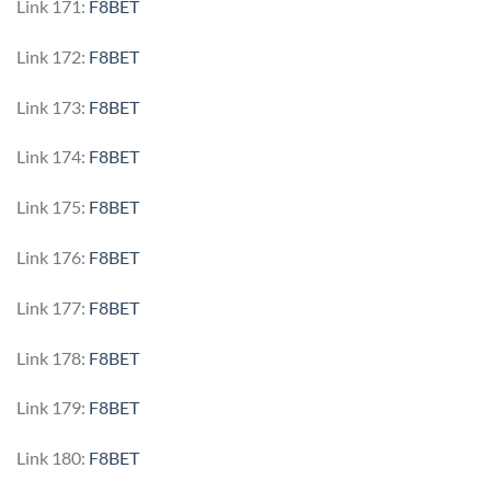
Link 171:
F8BET
Link 172:
F8BET
Link 173:
F8BET
Link 174:
F8BET
Link 175:
F8BET
Link 176:
F8BET
Link 177:
F8BET
Link 178:
F8BET
Link 179:
F8BET
Link 180:
F8BET