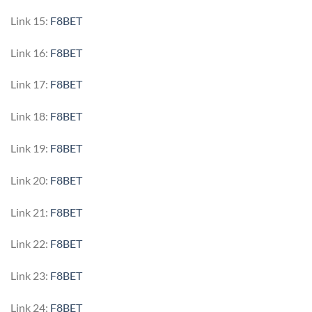
Link 15:
F8BET
Link 16:
F8BET
Link 17:
F8BET
Link 18:
F8BET
Link 19:
F8BET
Link 20:
F8BET
Link 21:
F8BET
Link 22:
F8BET
Link 23:
F8BET
Link 24:
F8BET