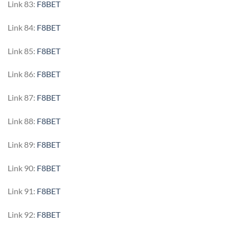
Link 83:
F8BET
Link 84:
F8BET
Link 85:
F8BET
Link 86:
F8BET
Link 87:
F8BET
Link 88:
F8BET
Link 89:
F8BET
Link 90:
F8BET
Link 91:
F8BET
Link 92:
F8BET