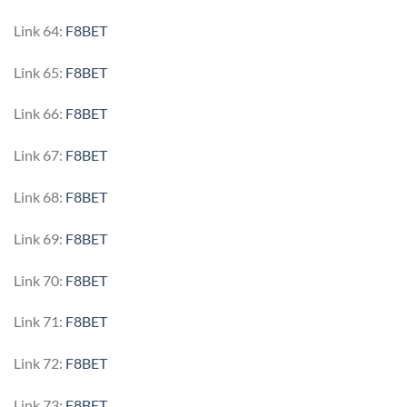
Link 64:
F8BET
Link 65:
F8BET
Link 66:
F8BET
Link 67:
F8BET
Link 68:
F8BET
Link 69:
F8BET
Link 70:
F8BET
Link 71:
F8BET
Link 72:
F8BET
Link 73:
F8BET