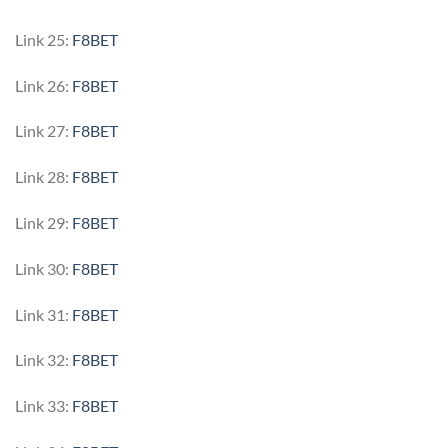
Link 25:
F8BET
Link 26:
F8BET
Link 27:
F8BET
Link 28:
F8BET
Link 29:
F8BET
Link 30:
F8BET
Link 31:
F8BET
Link 32:
F8BET
Link 33:
F8BET