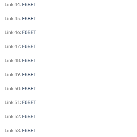
Link 44:
F8BET
Link 45:
F8BET
Link 46:
F8BET
Link 47:
F8BET
Link 48:
F8BET
Link 49:
F8BET
Link 50:
F8BET
Link 51:
F8BET
Link 52:
F8BET
Link 53:
F8BET