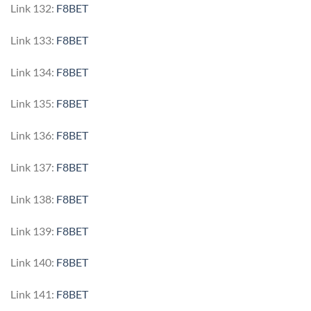
Link 132:
F8BET
Link 133:
F8BET
Link 134:
F8BET
Link 135:
F8BET
Link 136:
F8BET
Link 137:
F8BET
Link 138:
F8BET
Link 139:
F8BET
Link 140:
F8BET
Link 141:
F8BET