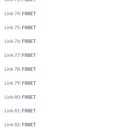
Link 74:
F8BET
Link 75:
F8BET
Link 76:
F8BET
Link 77:
F8BET
Link 78:
F8BET
Link 79:
F8BET
Link 80:
F8BET
Link 81:
F8BET
Link 82:
F8BET