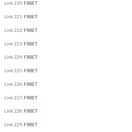
Link 220:
F8BET
Link 221:
F8BET
Link 222:
F8BET
Link 223:
F8BET
Link 224:
F8BET
Link 225:
F8BET
Link 226:
F8BET
Link 227:
F8BET
Link 228:
F8BET
Link 229:
F8BET