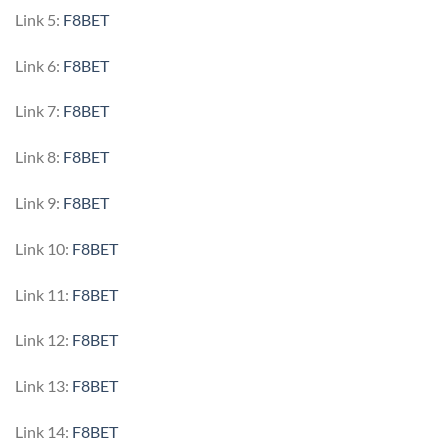
Link 5:
F8BET
Link 6:
F8BET
Link 7:
F8BET
Link 8:
F8BET
Link 9:
F8BET
Link 10:
F8BET
Link 11:
F8BET
Link 12:
F8BET
Link 13:
F8BET
Link 14:
F8BET