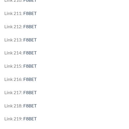
Link 211:
F8BET
Link 212:
F8BET
Link 213:
F8BET
Link 214:
F8BET
Link 215:
F8BET
Link 216:
F8BET
Link 217:
F8BET
Link 218:
F8BET
Link 219:
F8BET