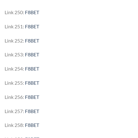
Link 250:
F8BET
Link 251:
F8BET
Link 252:
F8BET
Link 253:
F8BET
Link 254:
F8BET
Link 255:
F8BET
Link 256:
F8BET
Link 257:
F8BET
Link 258:
F8BET