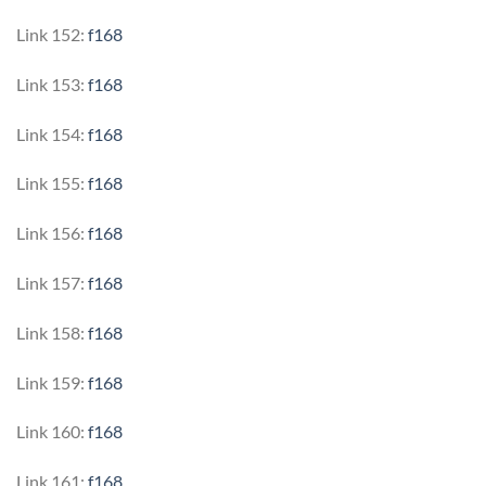
Link 152:
f168
Link 153:
f168
Link 154:
f168
Link 155:
f168
Link 156:
f168
Link 157:
f168
Link 158:
f168
Link 159:
f168
Link 160:
f168
Link 161:
f168