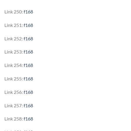
Link 250:
f168
Link 251:
f168
Link 252:
f168
Link 253:
f168
Link 254:
f168
Link 255:
f168
Link 256:
f168
Link 257:
f168
Link 258:
f168