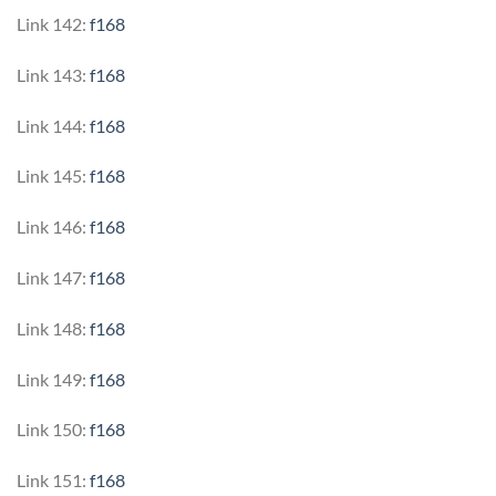
Link 142:
f168
Link 143:
f168
Link 144:
f168
Link 145:
f168
Link 146:
f168
Link 147:
f168
Link 148:
f168
Link 149:
f168
Link 150:
f168
Link 151:
f168