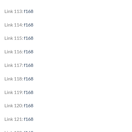
Link 113:
f168
Link 114:
f168
Link 115:
f168
Link 116:
f168
Link 117:
f168
Link 118:
f168
Link 119:
f168
Link 120:
f168
Link 121:
f168