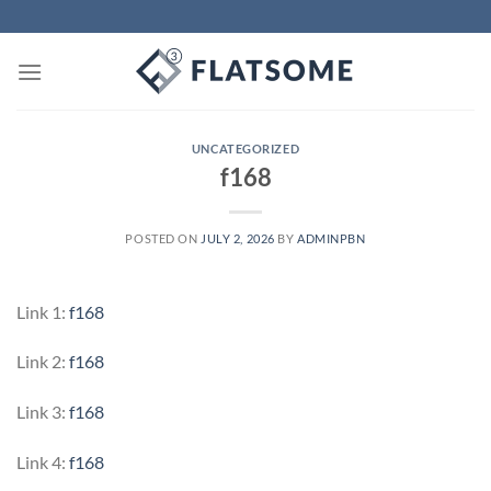
Skip
to
content
UNCATEGORIZED
f168
POSTED ON
JULY 2, 2026
BY
ADMINPBN
Link 1:
f168
Link 2:
f168
Link 3:
f168
Link 4:
f168