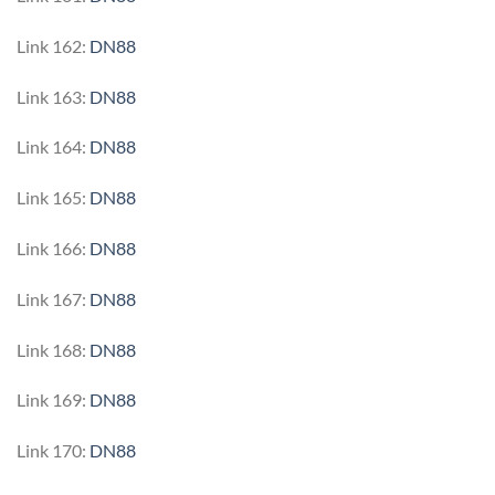
Link 162:
DN88
Link 163:
DN88
Link 164:
DN88
Link 165:
DN88
Link 166:
DN88
Link 167:
DN88
Link 168:
DN88
Link 169:
DN88
Link 170:
DN88