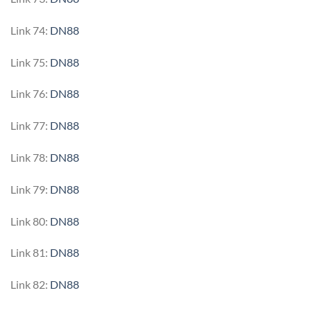
Link 74:
DN88
Link 75:
DN88
Link 76:
DN88
Link 77:
DN88
Link 78:
DN88
Link 79:
DN88
Link 80:
DN88
Link 81:
DN88
Link 82:
DN88