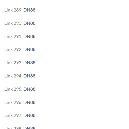
Link 289:
DN88
Link 290:
DN88
Link 291:
DN88
Link 292:
DN88
Link 293:
DN88
Link 294:
DN88
Link 295:
DN88
Link 296:
DN88
Link 297:
DN88
Link 298:
DN88