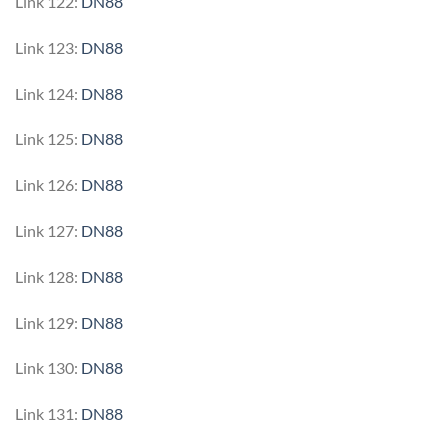
Link 122:
DN88
Link 123:
DN88
Link 124:
DN88
Link 125:
DN88
Link 126:
DN88
Link 127:
DN88
Link 128:
DN88
Link 129:
DN88
Link 130:
DN88
Link 131:
DN88