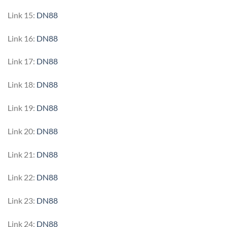
Link 15:
DN88
Link 16:
DN88
Link 17:
DN88
Link 18:
DN88
Link 19:
DN88
Link 20:
DN88
Link 21:
DN88
Link 22:
DN88
Link 23:
DN88
Link 24:
DN88