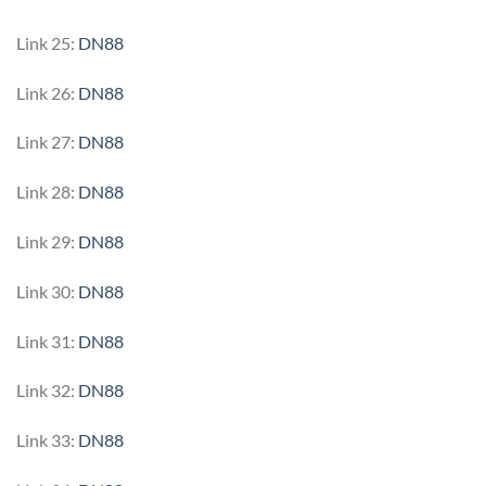
Link 25:
DN88
Link 26:
DN88
Link 27:
DN88
Link 28:
DN88
Link 29:
DN88
Link 30:
DN88
Link 31:
DN88
Link 32:
DN88
Link 33:
DN88