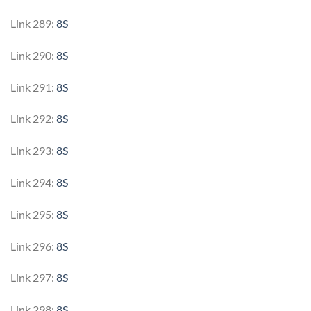
Link 289:
8S
Link 290:
8S
Link 291:
8S
Link 292:
8S
Link 293:
8S
Link 294:
8S
Link 295:
8S
Link 296:
8S
Link 297:
8S
Link 298:
8S