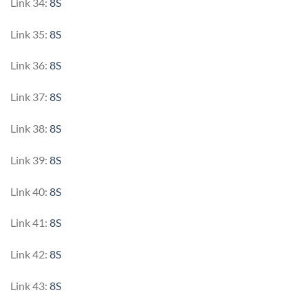
Link 34:
8S
Link 35:
8S
Link 36:
8S
Link 37:
8S
Link 38:
8S
Link 39:
8S
Link 40:
8S
Link 41:
8S
Link 42:
8S
Link 43:
8S