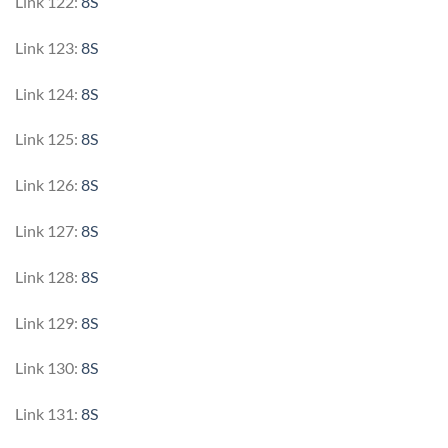
Link 122:
8S
Link 123:
8S
Link 124:
8S
Link 125:
8S
Link 126:
8S
Link 127:
8S
Link 128:
8S
Link 129:
8S
Link 130:
8S
Link 131:
8S