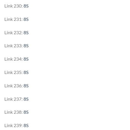
Link 230:
8S
Link 231:
8S
Link 232:
8S
Link 233:
8S
Link 234:
8S
Link 235:
8S
Link 236:
8S
Link 237:
8S
Link 238:
8S
Link 239:
8S