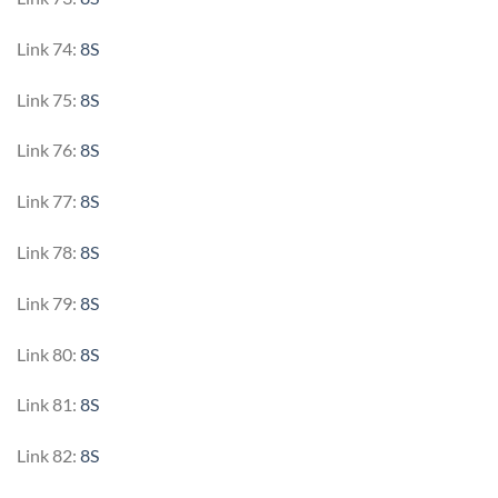
Link 74:
8S
Link 75:
8S
Link 76:
8S
Link 77:
8S
Link 78:
8S
Link 79:
8S
Link 80:
8S
Link 81:
8S
Link 82:
8S