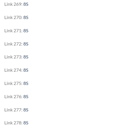
Link 269:
8S
Link 270:
8S
Link 271:
8S
Link 272:
8S
Link 273:
8S
Link 274:
8S
Link 275:
8S
Link 276:
8S
Link 277:
8S
Link 278:
8S