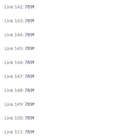
Link 142:
789f
Link 143:
789f
Link 144:
789f
Link 145:
789f
Link 146:
789f
Link 147:
789f
Link 148:
789f
Link 149:
789f
Link 150:
789f
Link 151:
789f