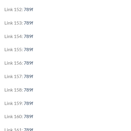
Link 152:
789f
Link 153:
789f
Link 154:
789f
Link 155:
789f
Link 156:
789f
Link 157:
789f
Link 158:
789f
Link 159:
789f
Link 160:
789f
Link 161:
789f