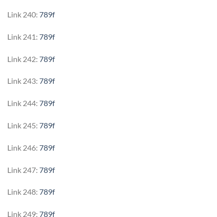
Link 240:
789f
Link 241:
789f
Link 242:
789f
Link 243:
789f
Link 244:
789f
Link 245:
789f
Link 246:
789f
Link 247:
789f
Link 248:
789f
Link 249:
789f