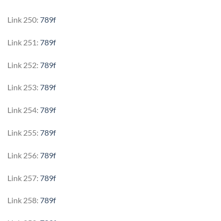
Link 250:
789f
Link 251:
789f
Link 252:
789f
Link 253:
789f
Link 254:
789f
Link 255:
789f
Link 256:
789f
Link 257:
789f
Link 258:
789f