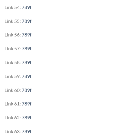
Link 54:
789f
Link 55:
789f
Link 56:
789f
Link 57:
789f
Link 58:
789f
Link 59:
789f
Link 60:
789f
Link 61:
789f
Link 62:
789f
Link 63:
789f