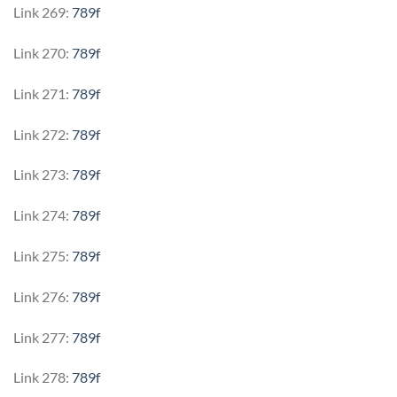
Link 269:
789f
Link 270:
789f
Link 271:
789f
Link 272:
789f
Link 273:
789f
Link 274:
789f
Link 275:
789f
Link 276:
789f
Link 277:
789f
Link 278:
789f