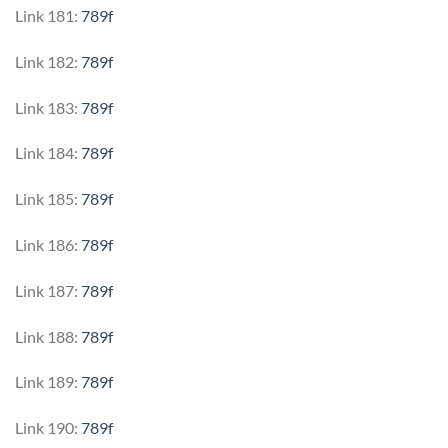
Link 181:
789f
Link 182:
789f
Link 183:
789f
Link 184:
789f
Link 185:
789f
Link 186:
789f
Link 187:
789f
Link 188:
789f
Link 189:
789f
Link 190:
789f