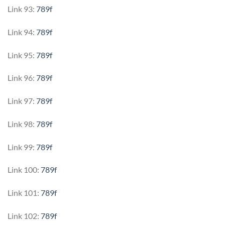
Link 93:
789f
Link 94:
789f
Link 95:
789f
Link 96:
789f
Link 97:
789f
Link 98:
789f
Link 99:
789f
Link 100:
789f
Link 101:
789f
Link 102:
789f