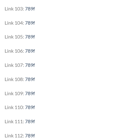
Link 103:
789f
Link 104:
789f
Link 105:
789f
Link 106:
789f
Link 107:
789f
Link 108:
789f
Link 109:
789f
Link 110:
789f
Link 111:
789f
Link 112:
789f