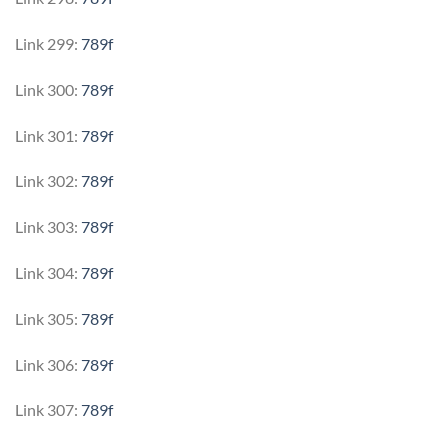
Link 299:
789f
Link 300:
789f
Link 301:
789f
Link 302:
789f
Link 303:
789f
Link 304:
789f
Link 305:
789f
Link 306:
789f
Link 307:
789f