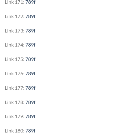
Link 171:
789f
Link 172:
789f
Link 173:
789f
Link 174:
789f
Link 175:
789f
Link 176:
789f
Link 177:
789f
Link 178:
789f
Link 179:
789f
Link 180:
789f