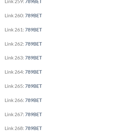
Link 259:
789BET
Link 260:
789BET
Link 261:
789BET
Link 262:
789BET
Link 263:
789BET
Link 264:
789BET
Link 265:
789BET
Link 266:
789BET
Link 267:
789BET
Link 268:
789BET