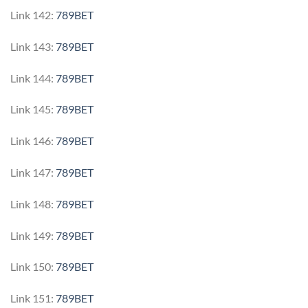
Link 142:
789BET
Link 143:
789BET
Link 144:
789BET
Link 145:
789BET
Link 146:
789BET
Link 147:
789BET
Link 148:
789BET
Link 149:
789BET
Link 150:
789BET
Link 151:
789BET