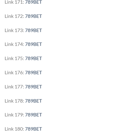
Link 171:
789BET
Link 172:
789BET
Link 173:
789BET
Link 174:
789BET
Link 175:
789BET
Link 176:
789BET
Link 177:
789BET
Link 178:
789BET
Link 179:
789BET
Link 180:
789BET