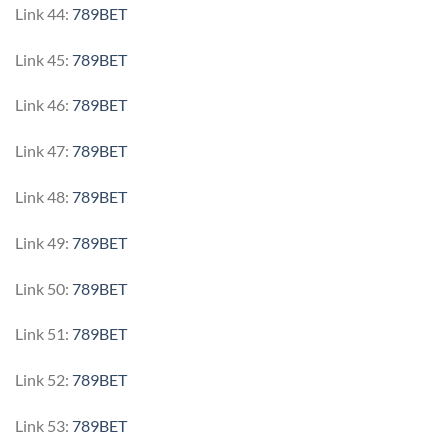
Link 44:
789BET
Link 45:
789BET
Link 46:
789BET
Link 47:
789BET
Link 48:
789BET
Link 49:
789BET
Link 50:
789BET
Link 51:
789BET
Link 52:
789BET
Link 53:
789BET