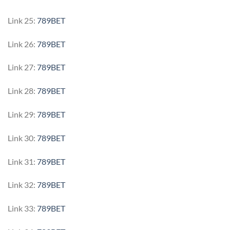
Link 25:
789BET
Link 26:
789BET
Link 27:
789BET
Link 28:
789BET
Link 29:
789BET
Link 30:
789BET
Link 31:
789BET
Link 32:
789BET
Link 33:
789BET