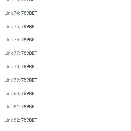
Link 74:
789BET
Link 75:
789BET
Link 76:
789BET
Link 77:
789BET
Link 78:
789BET
Link 79:
789BET
Link 80:
789BET
Link 81:
789BET
Link 82:
789BET