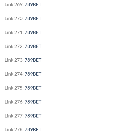
Link 269:
789BET
Link 270:
789BET
Link 271:
789BET
Link 272:
789BET
Link 273:
789BET
Link 274:
789BET
Link 275:
789BET
Link 276:
789BET
Link 277:
789BET
Link 278:
789BET