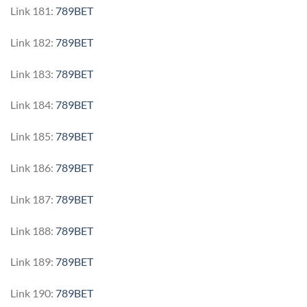
Link 181:
789BET
Link 182:
789BET
Link 183:
789BET
Link 184:
789BET
Link 185:
789BET
Link 186:
789BET
Link 187:
789BET
Link 188:
789BET
Link 189:
789BET
Link 190:
789BET