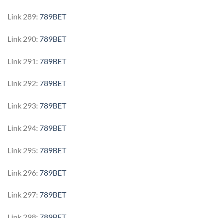
Link 289:
789BET
Link 290:
789BET
Link 291:
789BET
Link 292:
789BET
Link 293:
789BET
Link 294:
789BET
Link 295:
789BET
Link 296:
789BET
Link 297:
789BET
Link 298:
789BET