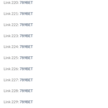
Link 220:
789BET
Link 221:
789BET
Link 222:
789BET
Link 223:
789BET
Link 224:
789BET
Link 225:
789BET
Link 226:
789BET
Link 227:
789BET
Link 228:
789BET
Link 229:
789BET