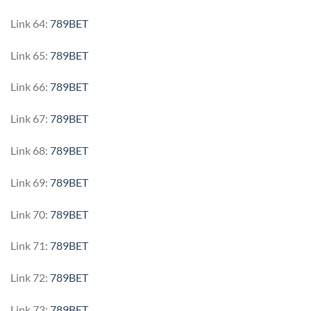
Link 64:
789BET
Link 65:
789BET
Link 66:
789BET
Link 67:
789BET
Link 68:
789BET
Link 69:
789BET
Link 70:
789BET
Link 71:
789BET
Link 72:
789BET
Link 73:
789BET