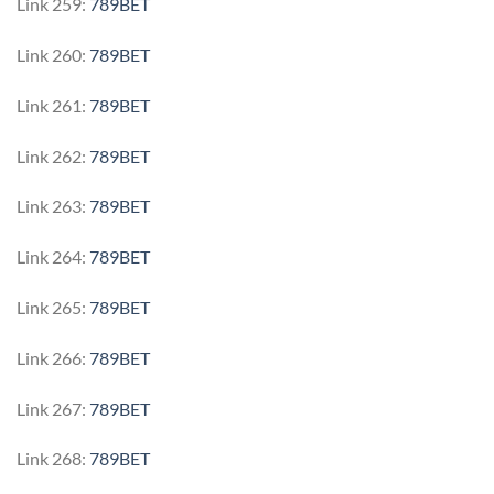
Link 259:
789BET
Link 260:
789BET
Link 261:
789BET
Link 262:
789BET
Link 263:
789BET
Link 264:
789BET
Link 265:
789BET
Link 266:
789BET
Link 267:
789BET
Link 268:
789BET