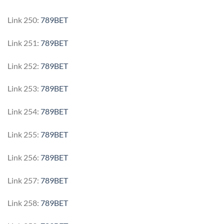
Link 250:
789BET
Link 251:
789BET
Link 252:
789BET
Link 253:
789BET
Link 254:
789BET
Link 255:
789BET
Link 256:
789BET
Link 257:
789BET
Link 258:
789BET