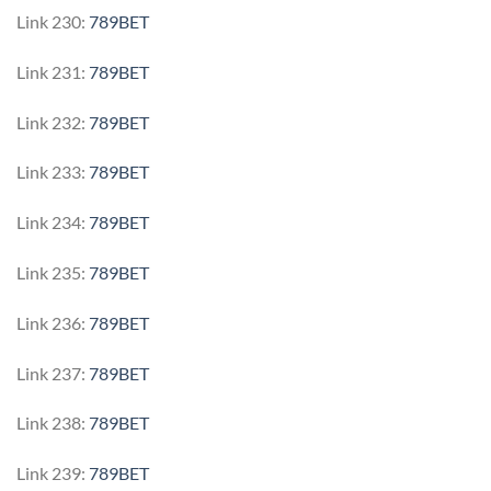
Link 230:
789BET
Link 231:
789BET
Link 232:
789BET
Link 233:
789BET
Link 234:
789BET
Link 235:
789BET
Link 236:
789BET
Link 237:
789BET
Link 238:
789BET
Link 239:
789BET