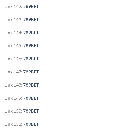
Link 142:
789BET
Link 143:
789BET
Link 144:
789BET
Link 145:
789BET
Link 146:
789BET
Link 147:
789BET
Link 148:
789BET
Link 149:
789BET
Link 150:
789BET
Link 151:
789BET