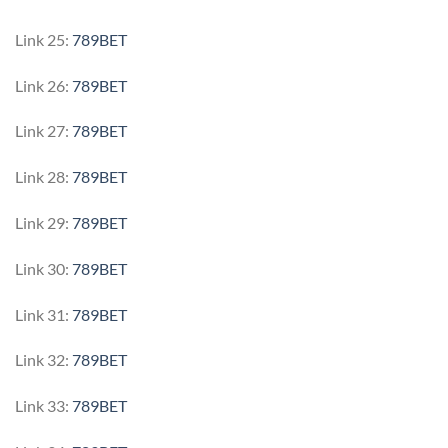
Link 25:
789BET
Link 26:
789BET
Link 27:
789BET
Link 28:
789BET
Link 29:
789BET
Link 30:
789BET
Link 31:
789BET
Link 32:
789BET
Link 33:
789BET