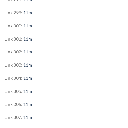
Link 299:
11m
Link 300:
11m
Link 301:
11m
Link 302:
11m
Link 303:
11m
Link 304:
11m
Link 305:
11m
Link 306:
11m
Link 307:
11m