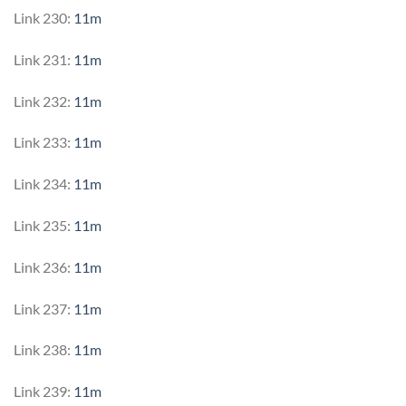
Link 230:
11m
Link 231:
11m
Link 232:
11m
Link 233:
11m
Link 234:
11m
Link 235:
11m
Link 236:
11m
Link 237:
11m
Link 238:
11m
Link 239:
11m