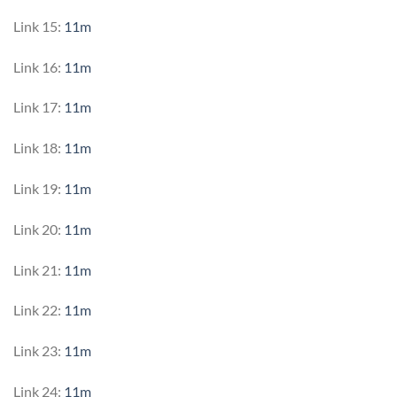
Link 15:
11m
Link 16:
11m
Link 17:
11m
Link 18:
11m
Link 19:
11m
Link 20:
11m
Link 21:
11m
Link 22:
11m
Link 23:
11m
Link 24:
11m