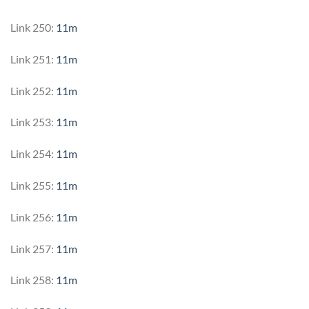
Link 250:
11m
Link 251:
11m
Link 252:
11m
Link 253:
11m
Link 254:
11m
Link 255:
11m
Link 256:
11m
Link 257:
11m
Link 258:
11m