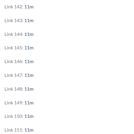
Link 142:
11m
Link 143:
11m
Link 144:
11m
Link 145:
11m
Link 146:
11m
Link 147:
11m
Link 148:
11m
Link 149:
11m
Link 150:
11m
Link 151:
11m