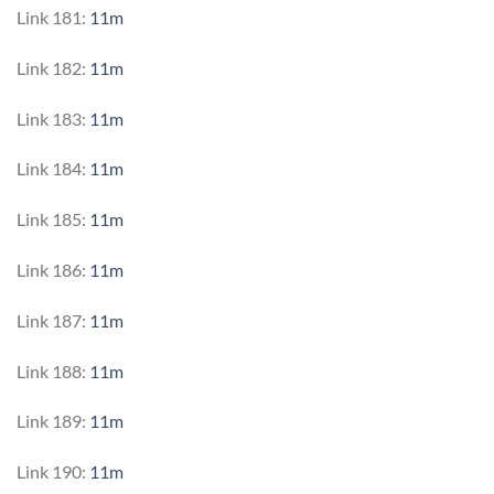
Link 181:
11m
Link 182:
11m
Link 183:
11m
Link 184:
11m
Link 185:
11m
Link 186:
11m
Link 187:
11m
Link 188:
11m
Link 189:
11m
Link 190:
11m