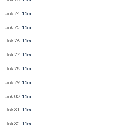
Link 74:
11m
Link 75:
11m
Link 76:
11m
Link 77:
11m
Link 78:
11m
Link 79:
11m
Link 80:
11m
Link 81:
11m
Link 82:
11m