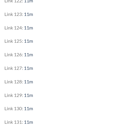
Link 122:
11m
Link 123:
11m
Link 124:
11m
Link 125:
11m
Link 126:
11m
Link 127:
11m
Link 128:
11m
Link 129:
11m
Link 130:
11m
Link 131:
11m