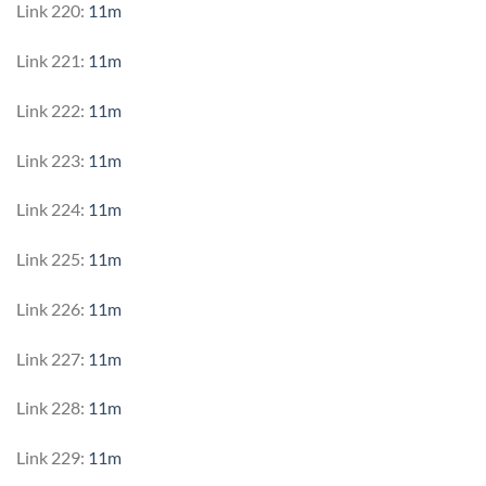
Link 220:
11m
Link 221:
11m
Link 222:
11m
Link 223:
11m
Link 224:
11m
Link 225:
11m
Link 226:
11m
Link 227:
11m
Link 228:
11m
Link 229:
11m