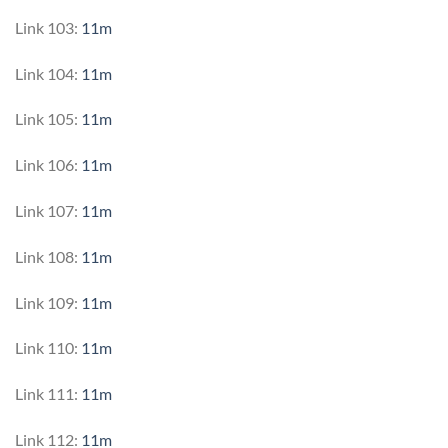
Link 103:
11m
Link 104:
11m
Link 105:
11m
Link 106:
11m
Link 107:
11m
Link 108:
11m
Link 109:
11m
Link 110:
11m
Link 111:
11m
Link 112:
11m