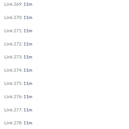
Link 269:
11m
Link 270:
11m
Link 271:
11m
Link 272:
11m
Link 273:
11m
Link 274:
11m
Link 275:
11m
Link 276:
11m
Link 277:
11m
Link 278:
11m