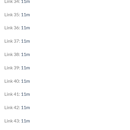
Link 34:
11m
Link 35:
11m
Link 36:
11m
Link 37:
11m
Link 38:
11m
Link 39:
11m
Link 40:
11m
Link 41:
11m
Link 42:
11m
Link 43:
11m