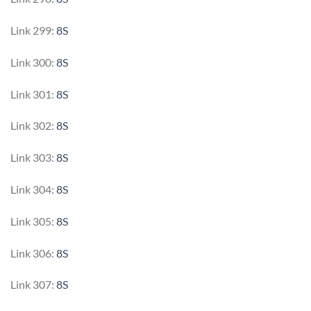
Link 299:
8S
Link 300:
8S
Link 301:
8S
Link 302:
8S
Link 303:
8S
Link 304:
8S
Link 305:
8S
Link 306:
8S
Link 307:
8S