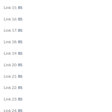
Link 15:
8S
Link 16:
8S
Link 17:
8S
Link 18:
8S
Link 19:
8S
Link 20:
8S
Link 21:
8S
Link 22:
8S
Link 23:
8S
Link 24:
8S