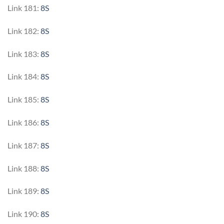
Link 181:
8S
Link 182:
8S
Link 183:
8S
Link 184:
8S
Link 185:
8S
Link 186:
8S
Link 187:
8S
Link 188:
8S
Link 189:
8S
Link 190:
8S