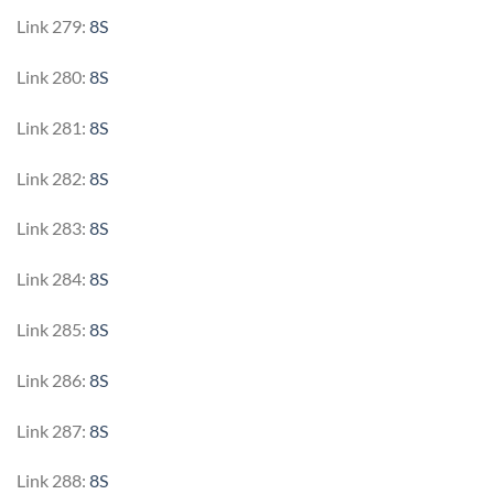
Link 279:
8S
Link 280:
8S
Link 281:
8S
Link 282:
8S
Link 283:
8S
Link 284:
8S
Link 285:
8S
Link 286:
8S
Link 287:
8S
Link 288:
8S