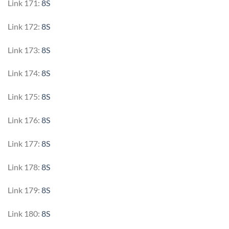
Link 171:
8S
Link 172:
8S
Link 173:
8S
Link 174:
8S
Link 175:
8S
Link 176:
8S
Link 177:
8S
Link 178:
8S
Link 179:
8S
Link 180:
8S