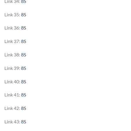
Link 34:
8S
Link 35:
8S
Link 36:
8S
Link 37:
8S
Link 38:
8S
Link 39:
8S
Link 40:
8S
Link 41:
8S
Link 42:
8S
Link 43:
8S