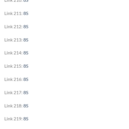
Link 211:
8S
Link 212:
8S
Link 213:
8S
Link 214:
8S
Link 215:
8S
Link 216:
8S
Link 217:
8S
Link 218:
8S
Link 219:
8S