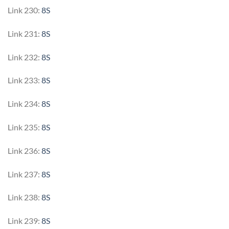
Link 230:
8S
Link 231:
8S
Link 232:
8S
Link 233:
8S
Link 234:
8S
Link 235:
8S
Link 236:
8S
Link 237:
8S
Link 238:
8S
Link 239:
8S