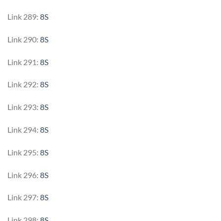
Link 289:
8S
Link 290:
8S
Link 291:
8S
Link 292:
8S
Link 293:
8S
Link 294:
8S
Link 295:
8S
Link 296:
8S
Link 297:
8S
Link 298:
8S