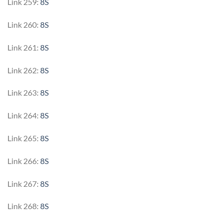
Link 259:
8S
Link 260:
8S
Link 261:
8S
Link 262:
8S
Link 263:
8S
Link 264:
8S
Link 265:
8S
Link 266:
8S
Link 267:
8S
Link 268:
8S