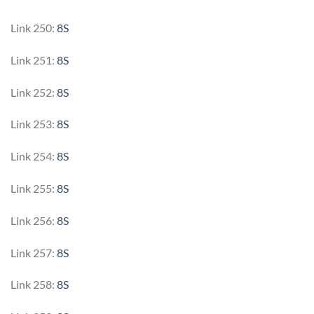
Link 250:
8S
Link 251:
8S
Link 252:
8S
Link 253:
8S
Link 254:
8S
Link 255:
8S
Link 256:
8S
Link 257:
8S
Link 258:
8S