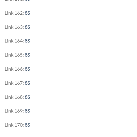
Link 162:
8S
Link 163:
8S
Link 164:
8S
Link 165:
8S
Link 166:
8S
Link 167:
8S
Link 168:
8S
Link 169:
8S
Link 170:
8S