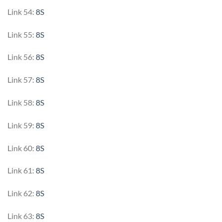
Link 54:
8S
Link 55:
8S
Link 56:
8S
Link 57:
8S
Link 58:
8S
Link 59:
8S
Link 60:
8S
Link 61:
8S
Link 62:
8S
Link 63:
8S